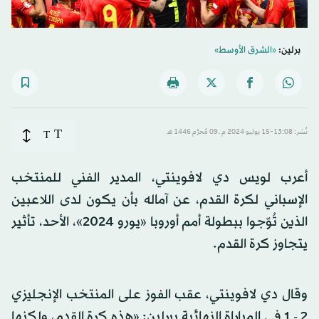
برلين:
«الشرق الأوسط»
T
نُشر: 13:08-15 يوليو 2024 م ـ 09 مُحرَّم 1446 هـ
T
أعرب لويس دي لافوينتي، المدير الفني للمنتخب
الإسباني لكرة القدم، عن آماله بأن يكون لدى اللاعبين
الذين تُوّجوا ببطولة أمم أوروبا «يورو 2024»، الأحد، تأثير
يتجاوز كرة القدم.
وقال دي لافوينتي، عقب الفوز على المنتخب الإنجليزي
2 - 1 في المباراة النهائية ببرلين: «هذه كرة القدم، ولكنها