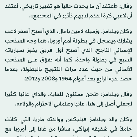
وقال: «أعتقد أن ما يحدث حالياً هو تغيير تاريخي. أعتقد
أن لاعبي كرة القدم لديهم تأثير في المجتمع».
وكان ويليامز، وزميله لامين يامال، الذي أصبح أصغر لاعب
يشارك ويسجل في بطولة أمم أوروبا، هما وجه المنتخب
الإسباني الناجح، الذي أصبح أول فريق يفوز بمبارياته
السبع في بطولة واحدة، كما أنه تفوّق على المنتخب
الألماني من حيث عدد مرات التتويج بالبطولة، بعدما
حصد لقبه الرابع بعد أعوام 1964 و2008 و2012.
وقال ويليامز: «نحن ممتنون للغاية. والداي عانيا كثيرا
لجعلي أصل إلى هنا. عانيا وعلماني الاحترام والولاء».
وكان والد ويليامز فيليكس ووالدته ماريا، التي كانت
حاملاً في شقيقه إنياكي، سافرا من غانا إلى أوروبا مع