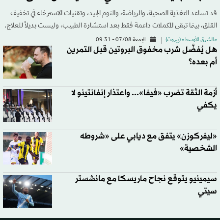
قد تساعد التغذية الصحية، والرياضة، والنوم الجيد، وتقنيات الاسترخاء في تخفيف
القلق، بينما تبقى المكملات داعمة فقط بعد استشارة الطبيب، وليست بديلاً للعلاج.
«الشرق الأوسط» (بيروت)
الجمعة 07/08 - 09:31
هل يُفضَّل شرب مخفوق البروتين قبل التمرين
أم بعده؟
أزمة الثقة تضرب «فيفا»... واعتذار إنفانتينو لا
يكفي
«ليفركوزن» يتفق مع ديابي على «شروطه
الشخصية»
سيمينيو يتوقع نجاح ماريسكا مع مانشستر
سيتي