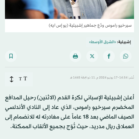
سيرخيو راموس ودّع جماهير إشبيلية (يو إس ايه)
إشبيلية:
«الشرق الأوسط»
T
نُشر: 14:54-17 يونيو 2024 م ـ 11 ذو الحِجّة 1445 هـ
T
أعلن إشبيلية الإسباني لكرة القدم (الاثنين) رحيل المدافع
المخضرم سيرخيو راموس، الذي عاد إلى النادي الأندلسي
الصيف الماضي بعد 18 عاماً على مغادرته له للانضمام إلى
العملاق ريال مدريد، حيث تُوّج بجميع الألقاب الممكنة.