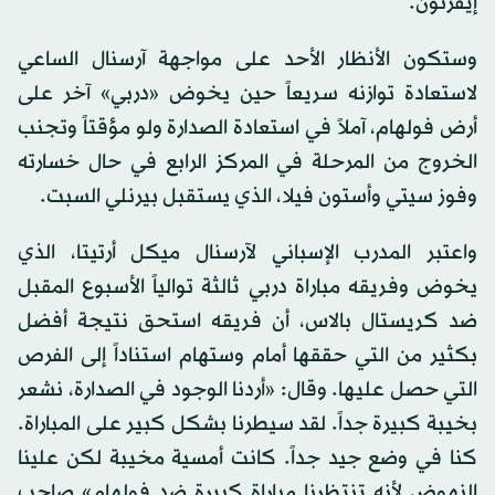
إيفرتون.
وستكون الأنظار الأحد على مواجهة آرسنال الساعي
لاستعادة توازنه سريعاً حين يخوض «دربي» آخر على
أرض فولهام، آملاً في استعادة الصدارة ولو مؤقتاً وتجنب
الخروج من المرحلة في المركز الرابع في حال خسارته
وفوز سيتي وأستون فيلا، الذي يستقبل بيرنلي السبت.
واعتبر المدرب الإسباني لآرسنال ميكل أرتيتا، الذي
يخوض وفريقه مباراة دربي ثالثة توالياً الأسبوع المقبل
ضد كريستال بالاس، أن فريقه استحق نتيجة أفضل
بكثير من التي حققها أمام وستهام استناداً إلى الفرص
التي حصل عليها. وقال: «أردنا الوجود في الصدارة، نشعر
بخيبة كبيرة جداً. لقد سيطرنا بشكل كبير على المباراة.
كنا في وضع جيد جداً. كانت أمسية مخيبة لكن علينا
النهوض لأنه تنتظرنا مباراة كبيرة ضد فولهام» صاحب