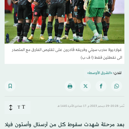
غوارديولا مدرب سيتي وفريقه قادرون على تقليص الفارق مع المتصدر
الى نقطتين فقط (ا ف ب)
لندن:
«الشرق الأوسط»
T
نُشر: 20:28-29 ديسمبر 2023 م ـ 17 جمادى الآخرة 1445 هـ
T
بعد مرحلة شهدت سقوط كل من آرسنال وأستون فيلا