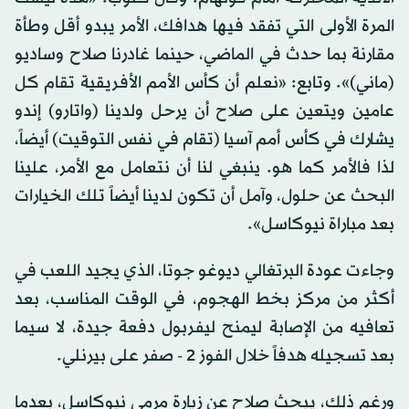
المرة الأولى التي تفقد فيها هدافك، الأمر يبدو أقل وطأة
مقارنة بما حدث في الماضي، حينما غادرنا صلاح وساديو
(ماني)». وتابع: «نعلم أن كأس الأمم الأفريقية تقام كل
عامين ويتعين على صلاح أن يرحل ولدينا (واتارو) إندو
يشارك في كأس أمم آسيا (تقام في نفس التوقيت) أيضاً،
لذا فالأمر كما هو. ينبغي لنا أن نتعامل مع الأمر، علينا
البحث عن حلول، وآمل أن تكون لدينا أيضاً تلك الخيارات
بعد مباراة نيوكاسل».
وجاءت عودة البرتغالي ديوغو جوتا، الذي يجيد اللعب في
أكثر من مركز بخط الهجوم، في الوقت المناسب، بعد
تعافيه من الإصابة ليمنح ليفربول دفعة جيدة، لا سيما
بعد تسجيله هدفاً خلال الفوز 2 - صفر على بيرنلي.
ورغم ذلك، يبحث صلاح عن زيارة مرمى نيوكاسل، بعدما