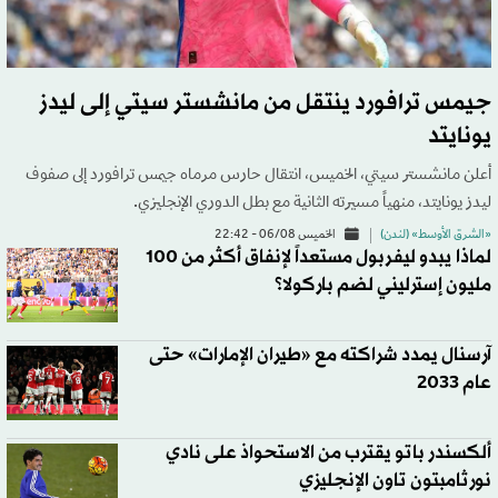
جيمس ترافورد ينتقل من مانشستر سيتي إلى ليدز
يونايتد
أعلن مانشستر سيتي، الخميس، انتقال حارس مرماه جيمس ترافورد إلى صفوف
ليدز يونايتد، منهياً مسيرته الثانية مع بطل الدوري الإنجليزي.
«الشرق الأوسط» (لندن)
الخميس 06/08 - 22:42
لماذا يبدو ليفربول مستعداً لإنفاق أكثر من 100
مليون إسترليني لضم باركولا؟
آرسنال يمدد شراكته مع «طيران الإمارات» حتى
عام 2033
ألكسندر باتو يقترب من الاستحواذ على نادي
نورثامبتون تاون الإنجليزي