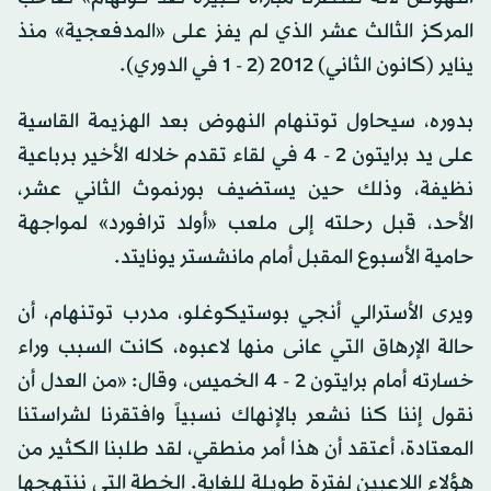
المركز الثالث عشر الذي لم يفز على «المدفعجية» منذ
يناير (كانون الثاني) 2012 (2 - 1 في الدوري).
بدوره، سيحاول توتنهام النهوض بعد الهزيمة القاسية
على يد برايتون 2 - 4 في لقاء تقدم خلاله الأخير برباعية
نظيفة، وذلك حين يستضيف بورنموث الثاني عشر،
الأحد، قبل رحلته إلى ملعب «أولد ترافورد» لمواجهة
حامية الأسبوع المقبل أمام مانشستر يونايتد.
ويرى الأسترالي أنجي بوستيكوغلو، مدرب توتنهام، أن
حالة الإرهاق التي عانى منها لاعبوه، كانت السبب وراء
خسارته أمام برايتون 2 - 4 الخميس، وقال: «من العدل أن
نقول إننا كنا نشعر بالإنهاك نسبياً وافتقرنا لشراستنا
المعتادة، أعتقد أن هذا أمر منطقي، لقد طلبنا الكثير من
هؤلاء اللاعبين لفترة طويلة للغاية. الخطة التي ننتهجها