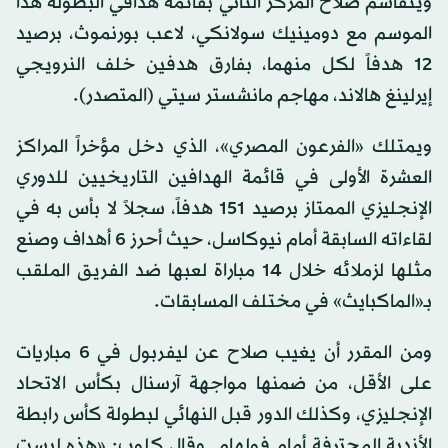
ويتقاسم صلاح المركز الثاني بقائمة هدافي البطولة هذا
الموسم مع دومينيك سولانكي، لاعب بورنموث، برصيد
12 هدفاً لكل منهما، بفارق هدفين خلف النرويجي
إيرلينغ هالاند، مهاجم مانشستر سيتي (المتصدر).
ويمتلك «الفرعون المصري»، الذي دخل مؤخراً المراكز
العشرة الأولى في قائمة الهدافين التاريخيين للدوري
الإنجليزي الممتاز برصيد 151 هدفاً، سجلاً لا بأس به في
لقاءاته السابقة أمام نيوكاسل، حيث أحرز 6 أهداف وصنع
مثلها لزملائه خلال 14 مباراة لعبها ضد الفريق الملقب
بـ«الماكبايث» في مختلف المسابقات.
ومن المقرر أن يغيب صلاح عن ليفربول في 6 مباريات
على الأقل، من ضمنها مواجهة آرسنال بكأس الاتحاد
الإنجليزي، وكذلك الدور قبل النهائي لبطولة كأس رابطة
الأندية المحترفة أمام فولهام. وقال كلوب: «هذه ليست