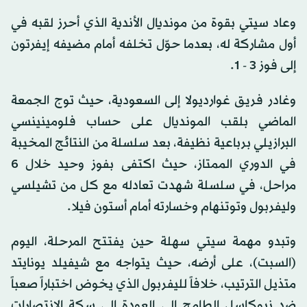
وعاد سيتي بقوة من مونديال الأندية الذي أحرز لقبه في
أول مشاركة له، بعدما حوّل تخلفه أمام مضيفه إيفرتون
إلى فوز 3 - 1.
وغادر فريق غوارديولا إلى السعودية، حيث توج الجمعة
الماضي بلقب المونديال على حساب فلومينينسي
البرازيلي برباعية نظيفة، بعد سلسلة من النتائج المخيبة
في الدوري الممتاز، حيث اكتفى بفوز وحيد خلال 6
مراحل، في سلسلة شهدت تعادله مع كل من تشيلسي
وليفربول وتوتنهام وخسارته أمام أستون فيلا.
وتبدو مهمة سيتي سهلة حين يفتتح المرحلة، اليوم
(السبت)، على أرضه، حيث يتواجه مع شيفيلد يونايتد
متذيل الترتيب، خلافاً لليفربول الذي يخوض اختباراً صعباً
ضد نيوكاسل الطامح إلى العودة إلى سكة الانتصارات