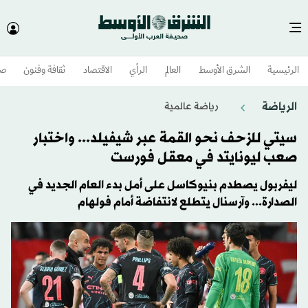
الرئيسية
الشرق الأوسط​
العالم
الرأي
الاقتصاد
ثقافة وفنون
صح
الرياضة
رياضة عالمية
سيتي للزحف نحو القمة عبر شيفيلد... واختبار
صعب ليونايتد في معقل فورست
ليفربول يصطدم بنيوكاسل على أمل بدء العام الجديد في
الصدارة... وآرسنال يتطلع لانتفاضة أمام فولهام