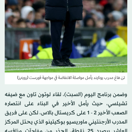
تن هاغ مدرب يونايتد يأمل مواصلة الانتفاضة في مواجهة فورست (رويترز)
وضمن برنامج اليوم (السبت)، لقاء لوتون تاون مع ضيفه
تشيلسي، حيث يأمل الأخير في البناء على انتصاره
الصعب الأخير 2 - 1 على كريستال بالاس، لكن على فريق
المدرب الأرجنتيني ماوريسيو بوكيتينو الذي يحتل المركز
العاشر برصيد 25 نقطة، الحذر من مفاجآت منافسه