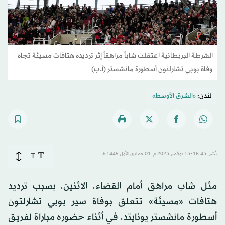
الشرطة البريطانية اعتقلت شاباً مراهقاً إثر ترديده هتافات مسيئة تجاه
وفاة بوبي تشارلتون أسطورة مانشستر (أ.ب)
لندن:
«الشرق الأوسط»
T
نُشر: 16:43-13 نوفمبر 2023 م ـ 01 جمادي الأول 1445 هـ
T
مثل شاب مراهق أمام القضاء، الاثنين، بسبب ترديد
هتافات «مسيئة» تتعلق بوفاة سير بوبي تشارلتون
أسطورة مانشستر يونايتد، في أثناء حضوره مباراة لفريق