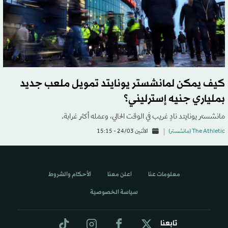
كيف يمكن لمانشستر يونايتد تمويل ملعب جديد
بملياري جنيه إسترليني؟
مانشستر يونايتد نادٍ غريب في الوقت الحالي، وعمله أكثر غرابة.
The Athletic (مانشستر)
الاثنين 24/03 - 15:15
معلومات عنا
اعلن معنا
الأحكام والشروط
سياسة الخصوصية
تابعنا