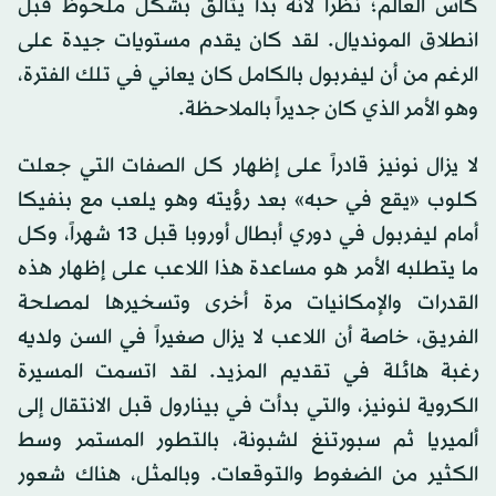
كأس العالم؛ نظراً لأنه بدأ يتألق بشكل ملحوظ قبل
انطلاق المونديال. لقد كان يقدم مستويات جيدة على
الرغم من أن ليفربول بالكامل كان يعاني في تلك الفترة،
وهو الأمر الذي كان جديراً بالملاحظة.
لا يزال نونيز قادراً على إظهار كل الصفات التي جعلت
كلوب «يقع في حبه» بعد رؤيته وهو يلعب مع بنفيكا
أمام ليفربول في دوري أبطال أوروبا قبل 13 شهراً، وكل
ما يتطلبه الأمر هو مساعدة هذا اللاعب على إظهار هذه
القدرات والإمكانيات مرة أخرى وتسخيرها لمصلحة
الفريق، خاصة أن اللاعب لا يزال صغيراً في السن ولديه
رغبة هائلة في تقديم المزيد. لقد اتسمت المسيرة
الكروية لنونيز، والتي بدأت في بينارول قبل الانتقال إلى
ألميريا ثم سبورتنغ لشبونة، بالتطور المستمر وسط
الكثير من الضغوط والتوقعات. وبالمثل، هناك شعور