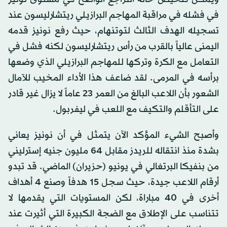
في فشله في مراقبة المهاجم البرازيلي ريتشارليسون عند
تسجيله الهدف الثالث لتوتنهام، حيث رفع نونيز قدمه
اليمنى عالياً بالقرب من رأس ريتشارليسون لكنه فشل في
التعامل مع الكرة وتركها للمهاجم البرازيلي الذي وضعها
برأسه في المرمى. لقد ضاعف هذا الأداء المخيب للآمال
الشعور بأن اللاعب البالغ من العمر 23 عاماً لا يزال غير قادر
على التأقلم والتكيف مع اللعب في ليفربول.
وأصبح الشيء المؤكد الآن يتمثل في أن نونيز يعاني
بشدة منذ انتقاله للريدز مقابل 64 مليون جنيه إسترليني
من بنفيكا البرتغالي في يونيو (حزيران) الماضي. قد تبدو
أرقام اللاعب جيدة، حيث سجل 15 هدفاً وصنع 4 أهداف
أخرى في 40 مباراة، لكن المستويات التي يقدمها لا
تتناسب على الإطلاق مع الضجة الكبيرة التي أثيرت عند