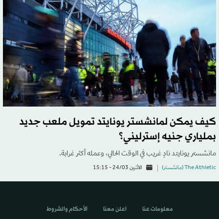
كيف يمكن لمانشستر يونايتد تمويل ملعب جديد
بملياري جنيه إسترليني؟
مانشستر يونايتد نادٍ غريب في الوقت الحالي، وعمله أكثر غرابة.
The Athletic (مانشستر)
الاثنين 24/03 - 15:15
معلومات عنا
اعلن معنا
الأحكام والشروط