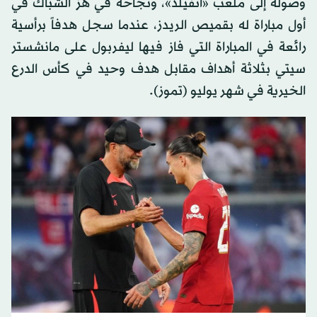
وصوله إلى ملعب «آنفيلد»، ونجاحه في هز الشباك في
أول مباراة له بقميص الريدز، عندما سجل هدفاً برأسية
رائعة في المباراة التي فاز فيها ليفربول على مانشستر
سيتي بثلاثة أهداف مقابل هدف وحيد في كأس الدرع
الخيرية في شهر يوليو (تموز).