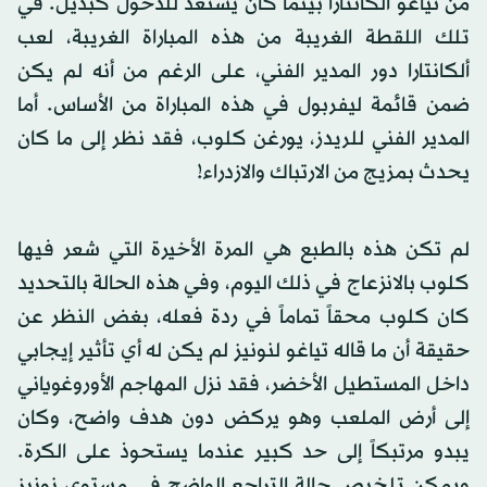
من تياغو ألكانتارا بينما كان يستعد للدخول كبديل. في
تلك اللقطة الغريبة من هذه المباراة الغريبة، لعب
ألكانتارا دور المدير الفني، على الرغم من أنه لم يكن
ضمن قائمة ليفربول في هذه المباراة من الأساس. أما
المدير الفني للريدز، يورغن كلوب، فقد نظر إلى ما كان
يحدث بمزيج من الارتباك والازدراء!
لم تكن هذه بالطبع هي المرة الأخيرة التي شعر فيها
كلوب بالانزعاج في ذلك اليوم، وفي هذه الحالة بالتحديد
كان كلوب محقاً تماماً في ردة فعله، بغض النظر عن
حقيقة أن ما قاله تياغو لنونيز لم يكن له أي تأثير إيجابي
داخل المستطيل الأخضر، فقد نزل المهاجم الأوروغوياني
إلى أرض الملعب وهو يركض دون هدف واضح، وكان
يبدو مرتبكاً إلى حد كبير عندما يستحوذ على الكرة.
ويمكن تلخيص حالة التراجع الواضح في مستوى نونيز