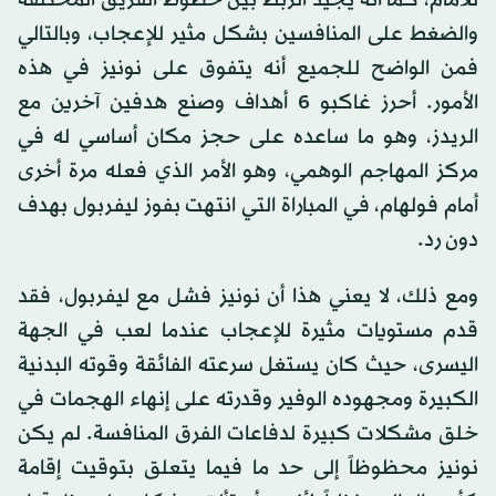
للأمام، كما أنه يجيد الربط بين خطوط الفريق المختلفة
والضغط على المنافسين بشكل مثير للإعجاب، وبالتالي
فمن الواضح للجميع أنه يتفوق على نونيز في هذه
الأمور. أحرز غاكبو 6 أهداف وصنع هدفين آخرين مع
الريدز، وهو ما ساعده على حجز مكان أساسي له في
مركز المهاجم الوهمي، وهو الأمر الذي فعله مرة أخرى
أمام فولهام، في المباراة التي انتهت بفوز ليفربول بهدف
دون رد.
ومع ذلك، لا يعني هذا أن نونيز فشل مع ليفربول، فقد
قدم مستويات مثيرة للإعجاب عندما لعب في الجهة
اليسرى، حيث كان يستغل سرعته الفائقة وقوته البدنية
الكبيرة ومجهوده الوفير وقدرته على إنهاء الهجمات في
خلق مشكلات كبيرة لدفاعات الفرق المنافسة. لم يكن
نونيز محظوظاً إلى حد ما فيما يتعلق بتوقيت إقامة