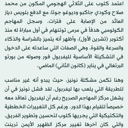
اعتمد كلوب على الثلاثي الهجومي المكون من محمد
صلاح وكودي جاكبو وديوغو جوتا، مع الدفع بلويس دياز
العائد من الإصابة على فترات. وسجل المهاجم
الكولومبي هدفاً في مرمى توتنهام في أول مباراة له منذ
أكتوبر (تشرين الأول)، وأظهر أنه يتميز بالشراسة والذكاء
والسرعة والقوة، وهي الصفات التي ساعدته على الدخول
في التشكيلة الأساسية لليفربول فور وصوله من بورتو
البرتغالي في يناير (كانون الثاني) الماضي.
وهنا تكمن مشكلة نونيز، حيث يبدو أنه غير مناسب
للطريقة التي يلعب بها ليفربول. لقد فشل نونيز في أن
يشغل مركز المهاجم الصريح رغم أن ليفربول تعاقد معه
خصيصاً للقيام بهذا الدور. ورغم كل التغييرات الخططية
والتكتيكية التي يجريها كلوب لتحسين وتطوير الفريق،
والتي كان آخرها تغيير مركز الظهير الأيمن ترينت