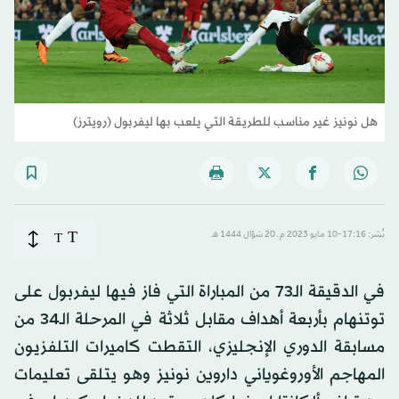
هل نونيز غير مناسب للطريقة التي يلعب بها ليفربول (رويترز)
T
نُشر: 17:16-10 مايو 2023 م ـ 20 شوّال 1444 هـ
T
في الدقيقة الـ73 من المباراة التي فاز فيها ليفربول على
توتنهام بأربعة أهداف مقابل ثلاثة في المرحلة الـ34 من
مسابقة الدوري الإنجليزي، التقطت كاميرات التلفزيون
المهاجم الأوروغوياني داروين نونيز وهو يتلقى تعليمات