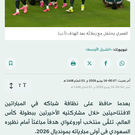
العمري يحتفل مع زملائه بعد الهدف (أ.ب)
نيويورك:
«الشرق الأوسط»
آخر تحديث: 00:57-16 يونيو 2026 م ـ 01 مُحرَّم 1448 هـ
T
T
نُشر: 00:54-16 يونيو 2026 م ـ 01 مُحرَّم 1448 هـ
بعدما حافظ على نظافة شباكه في المباراتين
الافتتاحيتين خلال مشاركتيه الأخيرتين ببطولة كأس
العالم، تلقَّى منتخب أوروغواي هدفاً مباغتاً أمام نظيره
السعودي في أولى مبارياته بمونديال 2026.