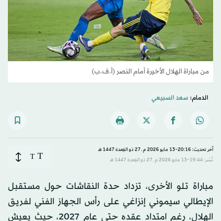
من مباراة الهلال الأخيرة أمام النصر (أ.ف.ب)
الدمام:
سعد السبيعي
آخر تحديث: 20:16-13 مايو 2026 م ـ 27 ذو القِعدة 1447 هـ
T
T
نُشر: 19:44-13 مايو 2026 م ـ 27 ذو القِعدة 1447 هـ
مباراة تلو الأخرى، تزداد حدة النقاشات حول مستقبل
الإيطالي سيموني إنزاغي على رأس الجهاز الفني لفريق
الهلال، رغم امتداد عقده حتى عام 2027، حيث يعيش