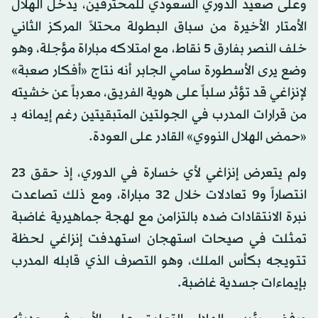
وعلى صعيد الدوري السعودي للمحترفين، يدخل الهلال
الأمتار الأخيرة من سباق البطولة محتلاً المركز الثاني
خلف النصر بفارق 5 نقاط، مع امتلاكه مباراة مؤجلة، وهو
وضع يرى الأسطورة سامي الجابر أنه نتاج «أفكار صعبة»
لإنزاغي قد تؤثر سلباً على هوية الفريق، معرباً عن خشيته
من قرارات المدرب في الجولتين المتبقيتين رغم إيمانه بـ
«حمض الهلال النووي» القادر على العودة.
ولم يتعرض إنزاغي لأي خسارة في الدوري، إذ حقق 23
انتصاراً و9 تعادلات خلال 32 مباراة، ومع ذلك تصاعدت
نبرة الانتقادات ضده بالتزامن مع لهجة جماهيرية غاضبة
تمثلت في صيحات استهجان استهدفت إنزاغي لحظة
تتويجه بكأس الملك، وهو التصرف الذي قابله المدرب
بإيماءات جسدية غاضبة.