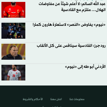
عبد الله السالم: لا أعلم شيئاً عن مفاوضات
الهلال… ملتزم مع القادسية
«نيوم» يفاوض «النصر» لاستعارة هارون كمارا
رودجرز: القادسية سينافس على كل الألقاب
الأردني أبو طه إلى «نيوم»
معلومات عنا
اعلن معنا
الأحكام والشروط