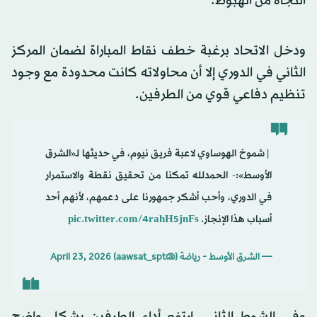
النجاة من الهبوط.
ودخل الاتحاد برغبة خطف نقاط المباراة لضمان المركز
الثاني في الدوري إلا أن محاولاته كانت محدودة مع وجود
تنظيم دفاعي قوي من الطرفين.
️ | شموخ الهوساوي لاعبة فريق نيوم، في حديثها لـ«الشرق
الأوسط»:- الحمدلله تمكنا من تحقيق نقطة والاستمرار
في الدوري، وأحب أشكر جمهورنا على دعمهم، لأنهم أحد
أسباب هذا الإنجاز.
pic.twitter.com/4rahH5jnFs
— الشرق الأوسط - رياضة (@aawsat_spt)
April 23, 2026
وفي الشوط الثاني، ارتفع أداء الطرفين بشكل واضح