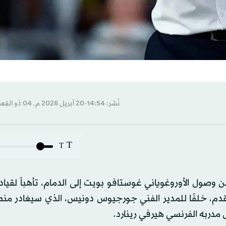
نُشر: 14:54-20 أبريل 2026 م ـ 04 ذو القِعدة 1447 هـ
T
T
وصول الأوروغوياني غوستافو بويت إلى الدمام، تأهباً لقيا
دم، خلفًا للمدير الفني جورجيوس دونيس، الذي سيغادر منص
مدربه الفرنسي هيرفي رينارد.