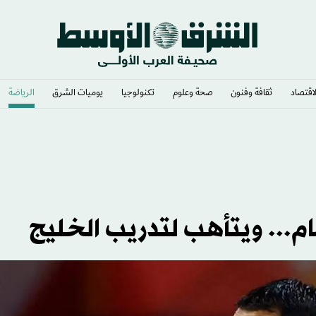
لاقتصاد
ثقافة وفنون
صحة وعلوم
تكنولوجيا
يوميات الشرق​
الرياضة
 بـ«ضرر عام»
ام... ويتأهب لتدريب الخليج