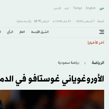
عربي
English
Türkçe
اردو
فارسى
الجمعة,
7 أغسطس 2026
-
23 صفَر 1448 هـ
الرياض
℃
39
سماء صافية
الشرق الأوسط​
العالم
الرأي
ا
محكمة أميركية تغرم «ميتا» نحو نصف مليار دولار لتسببها
آخر الأخبار
الرياضة
رياضة سعودية
الأوروغوياني غوستافو في الدم