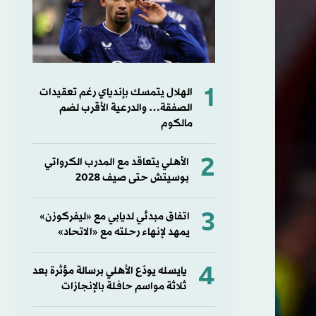
1
الهلال يتمسك بإندياي رغم تعقيدات
الصفقة… والدرعية الأقرب لضم
مالكوم
2
الأهلي يتعاقد مع المدرب الكرواتي
بوسيتش حتى صيف 2028
3
اتفاق مبدئي لديابي مع «ليفركوزن»
يمهد لإنهاء رحلته مع «الاتحاد»
4
يايسله يودّع الأهلي برسالة مؤثرة بعد
ثلاثة مواسم حافلة بالإنجازات