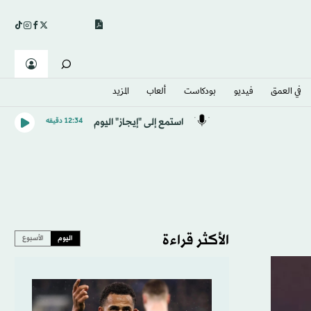
في العمق
فيديو
بودكاست
ألعاب
المزيد
استمع إلى "إيجاز" اليوم
12:34 دقيقه
الأكثر قراءة
اليوم
الأسبوع