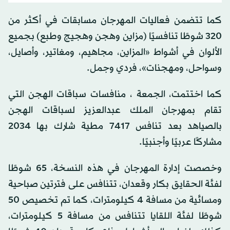
كما تتضمن فعاليات المهرجان مسابقات في أكثر من
320 شوطًا تنافسيًا (مزاين وهجن وهجيج وطبع) بجميع
الألوان في أشواط «المزاين، مجاهيم، ومغاتير، وأصايل،
وسواحل، ومهجنات»، فردي وجمل.
كما اختتمت، الجمعة ، منافسات سباقات الهجن التي
تقام بمهرجان الملك عبدالعزيز لسباقات الهجن
بالصياهد بعد تنافس 7417 مطية شارك بها 2034
مشاركًا عربيًا وأجنبيًا.
وخصصت إدارة المهرجان في هذه النسخة، 65 شوطًا
لفئة الحقايق بكار وقعدان، تتنافس على فترتين صباحية
ومسائية من مسافة 4 كيلومترات، كما تم تخصيص 50
شوطًا لفئة اللقايا تتنافس من مسافة 5 كيلومترات،