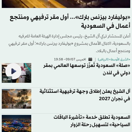
«بوليفارد بيزنس بارك»... أول مقر ترفيهي ومنتجع
أعمال في السعودية
أعلن المستشار تركي آل الشيخ، رئيس مجلس إدارة الهيئة العامة للترفيه
بالسعودية، اكتمال الأعمال بمشروع «بوليفارد بيزنس بارك»؛ أول مقر ترفيهي
ومنتجع أعمال بالبلاد.
«الشرق الأوسط» (الرياض)
الخميس 09/07 - 19:58
«صلة» السعودية تُعزّز توسعها العالمي بمقر
دولي في لندن
02:46
آل الشيخ يعلن إطلاق وجهة ترفيهية استثنائية
في نجران 2027
السعودية تطلق خدمة «تأشيرة الباقات
السياحية» لتسهيل رحلة الزوار