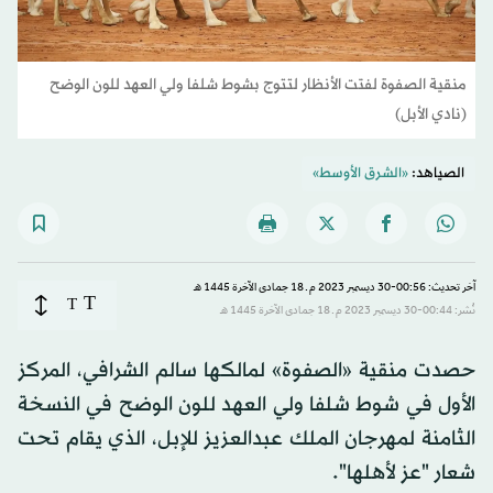
منقية الصفوة لفتت الأنظار لتتوج بشوط شلفا ولي العهد للون الوضح
(نادي الأبل)
الصياهد:
«الشرق الأوسط»
آخر تحديث: 00:56-30 ديسمبر 2023 م ـ 18 جمادى الآخرة 1445 هـ
T
T
نُشر: 00:44-30 ديسمبر 2023 م ـ 18 جمادى الآخرة 1445 هـ
حصدت منقية «الصفوة» لمالكها سالم الشرافي، المركز
الأول في شوط شلفا ولي العهد للون الوضح في النسخة
الثامنة لمهرجان الملك عبدالعزيز للإبل، الذي يقام تحت
شعار "عز لأهلها".