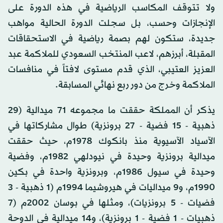
ولا تتوقف المكاسب الرياضية في هذه الدورة على
الإنجازات وحسب، بل سجلت الدورة الحالية مواهب
جديدة، ستكون لهم بصمة رياضية في الاستحقاقات
المقبلة، أبرزهم، لاعب المنتخب السعودي للملاكمة عبد
العزيز العتيبي، الذي قدم مستوى لافتاً في منافسات
الملاكمة وخرج من دور ربع نهائي المسابقة.
يذكر أن المملكة حققت ما مجموعه 71 ميدالية (29
ذهبية - 15 فضية - 27 برونزية) طوال مشاركاتها في
الآسياد الآسيوية منذ بانكوك 1978م، حيث حققت
ميدالية برونزية وحيدة في نيودلهي 1982م، وفضية
وحيدة في سيول 1986م، وبرونزية واحدة في بكين
1990م، و9 ميداليات في هيروشيما 1994م (1 ذهبية - 3
فضيات - 5 برونزيات)، ومثلها في بوسان 2002م (7
ذهبيات - 1 فضية - 1 برونزية)، و14 ميدالية في الدوحة