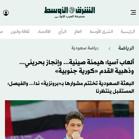
الرئيسية
الشرق الأوسط​
العالم
الرأي
الاقتصاد
ثقافة وفنون
صح
الرياضة
رياضة سعودية
ألعاب آسيا: هيمنة صينية... وإنجاز بحريني...
وذهبية القدم «كورية جنوبية»
البعثة السعودية تختتم مشوارها بـ«برونزية» ندا... والفيصل:
المستقبل ينتظرنا