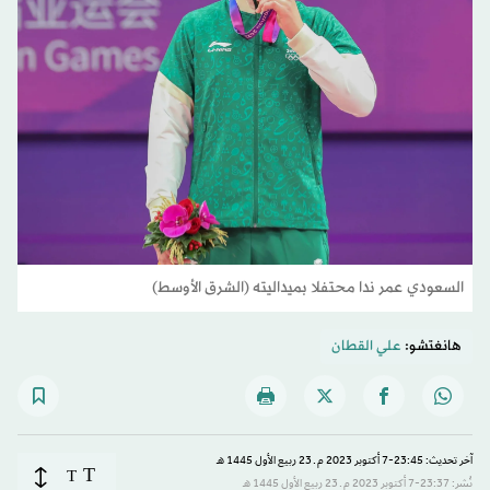
السعودي عمر ندا محتفلا بميداليته (الشرق الأوسط)
هانغتشو:
علي القطان
آخر تحديث: 23:45-7 أكتوبر 2023 م ـ 23 ربيع الأول 1445 هـ
T
T
نُشر: 23:37-7 أكتوبر 2023 م ـ 23 ربيع الأول 1445 هـ