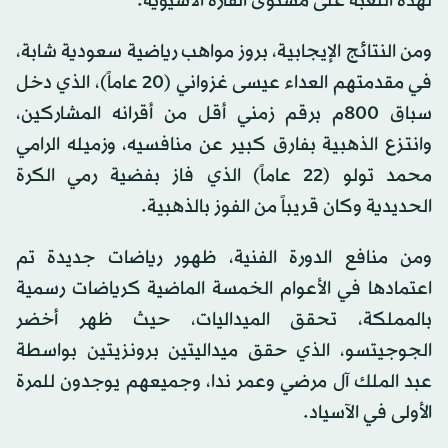
لهذه اللعبة على مستوى القارة الآسيوية.
ومن النتائج الإيجابية، بروز مواهب رياضية سعودية شابة،
في مقدمتهم العداء عيسى غزواني (20 عاماً)، الذي دخل
سباق 800م برقم زمني أقل من أقرانه المشاركين،
وانتزع الذهبية بفارق كبير عن منافسيه، وزميله الرامي
محمد تولو (22 عاماً) الذي فاز بفضية رمي الكرة
الحديدية وكان قريباً من الفوز بالذهبية.
ومن منافع الدورة الفنية، ظهور رياضات جديدة تم
اعتمادها في الأعوام الخمسة الماضية كرياضات رسمية
بالمملكة، تحقق الميداليات، حيث ظهر أخضر
الجوجيتسو، الذي حقق ميداليتين برونزيتين بواسطة
عبد الملك آل مرضي وعمر ندا، وجميعهم يوجدون للمرة
الأولى في الآسياد.