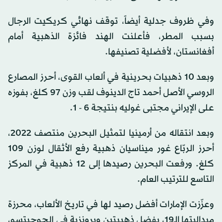
وفي ظروف جدلية أيضاً، توقف نهائي كريكيت الرجال
بسبب المطر، فأعلنت الهند فائزة الذهبية أمام
أفغانستان، لأفضلية تصنيفها.
وبعد 10 ذهبيات بحرينية في ألعاب القوى، أحرز المصارع
الروسي الأصل أحمد تاج الدينوف لقب وزن 97 كلغ، بفوزه
على الإيراني مجتبى غوليه بنتيجة 6 - 1.
وبعد انتقاله من أرمينيا لتمثيل البحرين منتصف 2022،
أحرز الربّاع غور ميناسيان ذهبية رفع الأثقال لوزن 109
كلغ. ورفعت البحرين رصيدها إلى 12 ذهبية في المركز
التاسع للترتيب العام.
وعزّزت الإمارات أفضل رصيد لها في تاريخ الألعاب، محرزة
ميداليتها الـ19، بفضل ذهبيتين وبرونزية في الجوجيتسو،