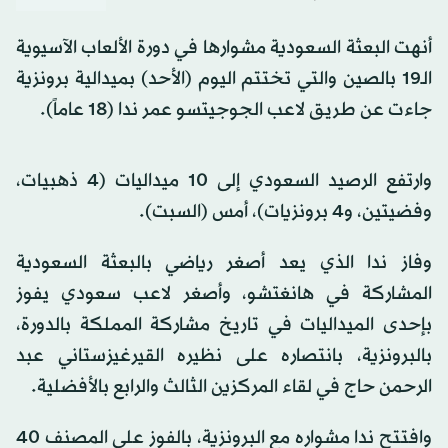
أنهت البعثة السعودية مشوارها في دورة الألعاب الآسيوية
الـ19 بالصين والتي تختتم اليوم (الأحد) بميدالية برونزية
جاءت عن طريق لاعب الجوجيتسو عمر ندا (18 عاماً).
وارتفع الرصيد السعودي إلى 10 ميداليات (4 ذهبيات،
وفضيتين، و4 برونزيات)، أمس (السبت).
وفاز ندا الذي يعد أصغر رياضي بالبعثة السعودية
المشاركة في هانغتشو، وأصغر لاعب سعودي يفوز
بإحدى الميداليات في تاريخ مشاركة المملكة بالدورة،
بالبرونزية، بانتصاره على نظيره القيرغيزستاني عبد
الرحمن حاج في لقاء المركزين الثالث والرابع بالأفضلية.
وافتتح ندا مشواره مع البرونزية، بالفوز على المصنف 40