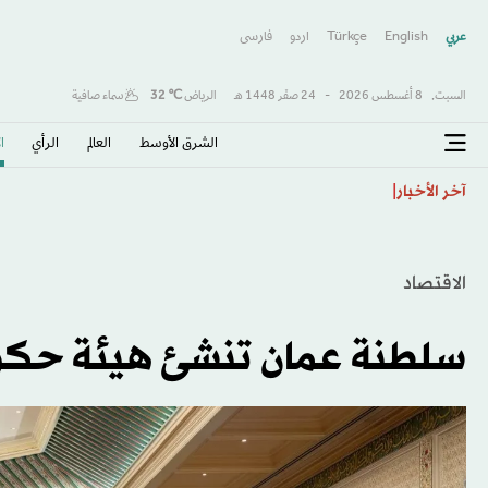
عربي
English
Türkçe
اردو
فارسى
السبت,
8 أغسطس 2026
-
24 صفَر 1448 هـ
الرياض
℃
32
سماء صافية
الشرق الأوسط​
العالم
الرأي
ا
ترمب: الحرب ستنتهي و«هرمز» سيفتح قريباً
آخر الأخبار
الاقتصاد
سلطنة عمان تنشئ هيئة حكومية