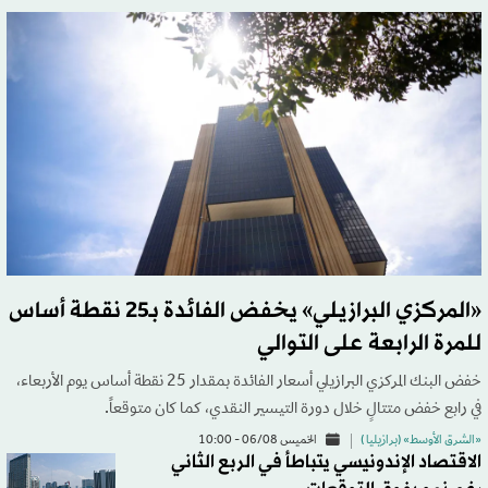
«المركزي البرازيلي» يخفض الفائدة بـ25 نقطة أساس
للمرة الرابعة على التوالي
خفض البنك المركزي البرازيلي أسعار الفائدة بمقدار 25 نقطة أساس يوم الأربعاء،
في رابع خفض متتالٍ خلال دورة التيسير النقدي، كما كان متوقعاً.
«الشرق الأوسط» (برازيليا )
الخميس 06/08 - 10:00
الاقتصاد الإندونيسي يتباطأ في الربع الثاني