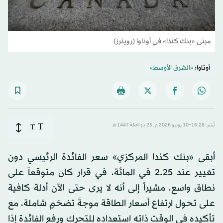
مبنى «بنك كندا» في أوتاوا (رويترز)
أوتاوا:
«الشرق الأوسط»
T
نُشر: 16:28-10 يونيو 2026 م ـ 25 ذو الحِجّة 1447 هـ
T
أبقى «بنك كندا المركزي» سعر الفائدة الرئيسي دون
تغيير عند 2.25 في المائة، في قرار كان متوقعاً على
نطاق واسع، مشيراً إلى أنه لا يرى حتى الآن أدلة كافية
على تحول ارتفاع أسعار الطاقة موجةَ تضخمٍ شاملة، مع
تأكيده في الوقت ذاته استعداده للتحرك ورفع الفائدة إذا