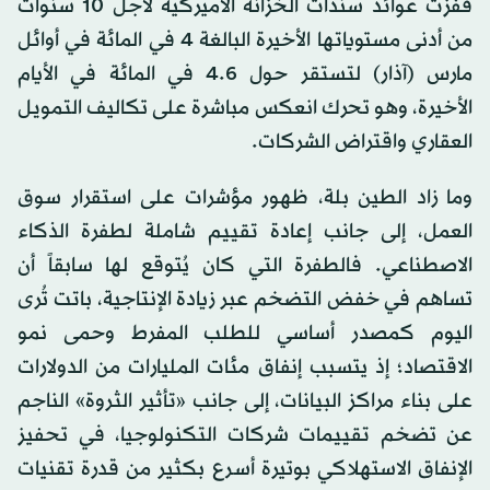
قفزت عوائد سندات الخزانة الأميركية لأجل 10 سنوات
من أدنى مستوياتها الأخيرة البالغة 4 في المائة في أوائل
مارس (آذار) لتستقر حول 4.6 في المائة في الأيام
الأخيرة، وهو تحرك انعكس مباشرة على تكاليف التمويل
العقاري واقتراض الشركات.
وما زاد الطين بلة، ظهور مؤشرات على استقرار سوق
العمل، إلى جانب إعادة تقييم شاملة لطفرة الذكاء
الاصطناعي. فالطفرة التي كان يُتوقع لها سابقاً أن
تساهم في خفض التضخم عبر زيادة الإنتاجية، باتت تُرى
اليوم كمصدر أساسي للطلب المفرط وحمى نمو
الاقتصاد؛ إذ يتسبب إنفاق مئات المليارات من الدولارات
على بناء مراكز البيانات، إلى جانب «تأثير الثروة» الناجم
عن تضخم تقييمات شركات التكنولوجيا، في تحفيز
الإنفاق الاستهلاكي بوتيرة أسرع بكثير من قدرة تقنيات