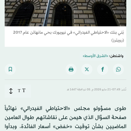
بُني بنك «الاحتياطي الفيدرالي» في نيويورك بحي مانهاتن عام 2017
(رويترز)
واشنطن:
«الشرق الأوسط»
T
نُشر: 07:49-21 مايو 2026 م ـ 05 ذو الحِجّة 1447 هـ
T
طوى مسؤولو مجلس «الاحتياطي الفيدرالي» نهائياً
صفحة السؤال الذي هيمن على نقاشاتهم طوال العامين
الماضيين بشأن توقيت «خفض» أسعار الفائدة، وبدأوا