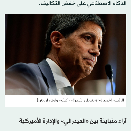
الذكاء الاصطناعي على خفض التكاليف.
الرئيس الجديد لـ«الاحتياطي الفيدرالي» كيفين وارش (رويترز)
آراء متباينة بين «الفيدرالي» والإدارة الأميركية