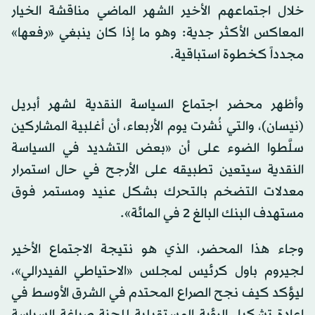
خلال اجتماعهم الأخير الشهر الماضي مناقشة الخيار
المعاكس الأكثر جدية: وهو ما إذا كان ينبغي «رفعها»
مجدداً كخطوة استباقية.
وأظهر محضر اجتماع السياسة النقدية لشهر أبريل
(نيسان)، والتي نُشرت يوم الأربعاء، أن أغلبية المشاركين
سلَّطوا الضوء على أن «بعض التشديد في السياسة
النقدية سيتعين تطبيقه على الأرجح في حال استمرار
معدلات التضخم بالتحرك بشكل عنيد ومستمر فوق
مستهدف البنك البالغ 2 في المائة».
وجاء هذا المحضر، الذي هو نتيجة الاجتماع الأخير
لجيروم باول كرئيس لمجلس «الاحتياطي الفيدرالي»،
ليؤكد كيف نجح الصراع المحتدم في الشرق الأوسط في
إعادة تشكيل الرؤية المستقبلية للجنة صياغة السياسة