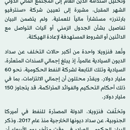
وتحليل استدامة الدين العام إلى المجتمع المالي الدولي
الشهر المقبل، مشيرة إلى تعيين شركة «سنترفيو
بارتنرز» مستشاراً مالياً للعملية. ولم يتضمن البيان
تفاصيل بشأن الجدول الزمني أو آليات التواصل مع
الدائنين أو الشروط المستهدفة لإعادة الهيكلة.
وتُعد فنزويلا واحدة من أكبر حالات التخلف عن سداد
الديون السيادية عالمياً، إذ يبلغ إجمالي السندات المتعثرة،
السيادية وتلك التابعة لشركة النفط الحكومية، نحو 60
مليار دولار. ويقدّر محللون أن إجمالي الالتزامات، بما في
ذلك أحكام التحكيم والفوائد المتراكمة، قد يتجاوز 150
مليار دولار.
وتخلّفت فنزويلا، الدولة المصدّرة للنفط في أميركا
الجنوبية، عن سداد ديونها الخارجية منذ عام 2017. وذكر
البيان الحكومي الصادر في وقت متأخر يوم الأربعاء أن