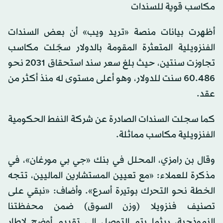
مكاسب قوية للسندات
أظهرت بيانات منصة «تريد ويب» أن بعض السندات
الفنزويلية المتعثرة المقومة بالدولار سجّلت مكاسب
تجاوزت سنتين، حيث بلغ سعر سند استحقاق 2031 نحو
60.486 سنت للدولار، وهو أعلى مستوى له منذ أكثر من
عقد.
كما سجلت السندات الصادرة عن شركة النفط الحكومية
الفنزويلية مكاسب مماثلة.
وقال بن رامزي، المحلل في بنك «جي بي مورغان»، في
مذكرة للعملاء: «مع تعيين المستشارين الماليين، تتجه
الخطة نحو التحرك بوتيرة أسرع». وأضاف: «نبقي على
تصنيف فنزويلا (وزن السوق) ضمن محفظتنا
النموذجية، ريثما يتم التوصل إلى تقييم أوضح لإطار