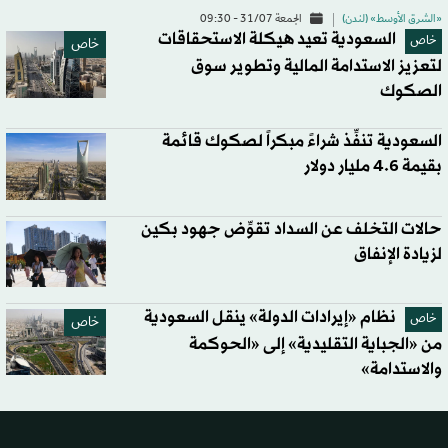
«الشرق الأوسط» (لندن)
الجمعة 31/07 - 09:30
السعودية تعيد هيكلة الاستحقاقات
خاص
خاص
لتعزيز الاستدامة المالية وتطوير سوق
الصكوك
السعودية تنفِّذ شراءً مبكراً لصكوك قائمة
بقيمة 4.6 مليار دولار
حالات التخلف عن السداد تقوِّض جهود بكين
لزيادة الإنفاق
نظام «إيرادات الدولة» ينقل السعودية
خاص
خاص
من «الجباية التقليدية» إلى «الحوكمة
والاستدامة»