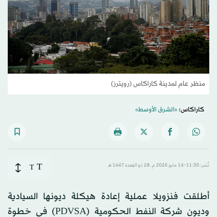
منظر عام لمدينة كاراكاس (رويترز)
كاراكاس:
«الشرق الأوسط»
T
نُشر: 11:30-14 مايو 2026 م ـ 28 ذو القِعدة 1447 هـ
T
أطلقت فنزويلا عملية إعادة هيكلة ديونها السيادية
وديون شركة النفط الحكومية (PDVSA) في خطوة