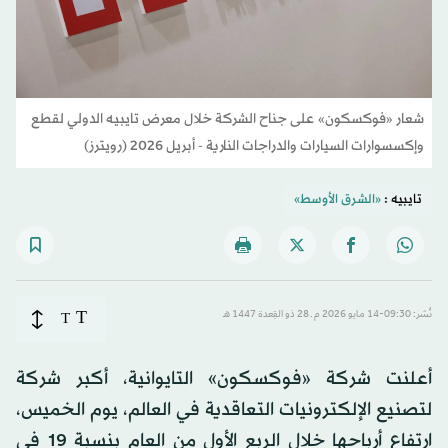
شعار «فوكسكون» على جناح الشركة خلال معرض تايبيه الدولي لقطع
وإكسسوارات السيارات والدراجات النارية - أبريل 2026 (رويترز)
تايبيه :
«الشرق الأوسط»
T
نُشر: 09:30-14 مايو 2026 م ـ 28 ذو القِعدة 1447 هـ
T
أعلنت شركة «فوكسكون» التايوانية، أكبر شركة
لتصنيع الإلكترونيات التعاقدية في العالم، يوم الخميس،
ارتفاع أرباحها خلال الربع الأول من العام بنسبة 19 في