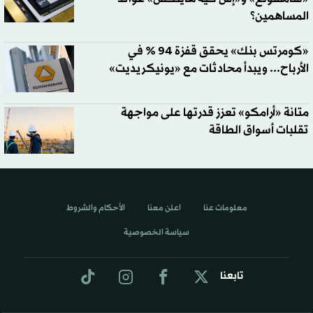
المساهمين؟
«كومرتس بنك» يحقق قفزة 94 % في
الأرباح... ويبدأ محادثات مع «يونيكريديت»
متانة «أرامكو» تعزز قدرتها على مواجهة
تقلبات أسواق الطاقة
معلومات عنا
اعلن معنا
الأحكام والشروط
سياسة الخصوصية
تابعنا