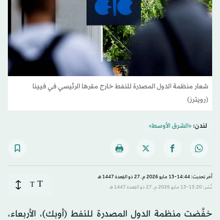
شعار منظمة الدول المصدرة للنفط خارج مقرها الرئيسي في فيينا
(رويترز)
لندن:
«الشرق الأوسط»
آخر تحديث: 14:44-13 مايو 2026 م ـ 27 ذو القِعدة 1447 هـ
T
T
نُشر: 13:20-13 مايو 2026 م ـ 27 ذو القِعدة 1447 هـ
خفَّضت منظمة الدول المصدرة للنفط (أوبك)، الأربعاء،