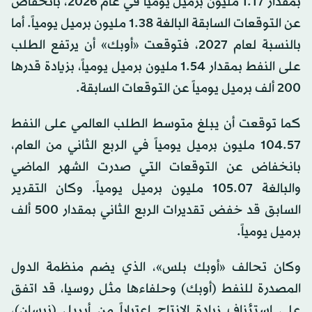
بمقدار 1.17 مليون برميل يومياً في عام 2026، بانخفاض
عن التوقعات السابقة البالغة 1.38 مليون برميل يومياً. أما
بالنسبة لعام 2027، فتوقعت «أوبك» أن يرتفع الطلب
على النفط بمقدار 1.54 مليون برميل يومياً، بزيادة قدرها
200 ألف برميل يومياً عن التوقعات السابقة.
كما توقعت أن يبلغ متوسط ​​الطلب العالمي على النفط
104.57 مليون برميل يومياً في الربع الثاني من العام،
بانخفاض عن التوقعات التي صدرت الشهر الماضي
والبالغة 105.07 مليون برميل يومياً. وكان التقرير
السابق قد خفض تقديرات الربع الثاني بمقدار 500 ألف
برميل يومياً.
وكان تحالف «أوبك بلس»، الذي يضم منظمة الدول
المصدرة للنفط (أوبك) وحلفاءها مثل روسيا، قد اتفق
على استئناف زيادة الإنتاج اعتباراً من أبريل (نيسان)،