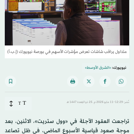
متداول يراقب شاشات تعرض مؤشرات الأسهم في بورصة نيويورك (إ.ب.أ)
نيويورك:
«الشرق الأوسط»
T
نُشر: 12:29-11 مايو 2026 م ـ 25 ذو القِعدة 1447 هـ
T
تراجعت العقود الآجلة في «وول ستريت»، الاثنين، بعد
موجة صعود قياسية الأسبوع الماضي، في ظل تصاعد