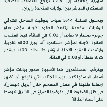
شهرية إيجابية، إلى جانب تراجع احتمالات التصعيد
العسكري المباشر بين الولايات المتحدة وإيران.
وبحلول الساعة 5:44 صباحاً بتوقيت الساحل الشرقي
للولايات المتحدة، ارتفعت العقود الآجلة لمؤشر «داو
جونز» بمقدار 9 نقاط، أو 0.02 في المائة، فيما استقرت
العقود الآجلة لمؤشر «ستاندرد آند بورز 500» تقريباً،
وارتفعت العقود الآجلة لمؤشر «ناسداك 100» بمقدار
8.25 نقطة، أو 0.03 في المائة.
ويترقب المستثمرون هذا الأسبوع صدور بيانات مؤشر
أسعار المستهلكين، يوم الثلاثاء، التي يُتوقع أن تظهر
ارتفاعاً طفيفاً في معدل التضخم خلال أبريل (نيسان)،
في ظل الضغوط التي يفرضها الصراع في الشرق الأوسط
على أسعار الطاقة.