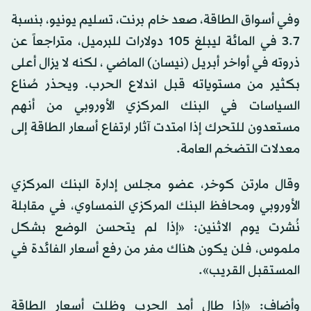
وفي أسواق الطاقة، صعد خام برنت، تسليم يونيو، بنسبة
3.7 في المائة ليبلغ 105 دولارات للبرميل، متراجعاً عن
ذروته في أواخر أبريل (نيسان) الماضي ، لكنه لا يزال أعلى
بكثير من مستوياته قبل اندلاع الحرب. ويحذر صُناع
السياسات في البنك المركزي الأوروبي من أنهم
مستعدون للتحرك إذا امتدت آثار ارتفاع أسعار الطاقة إلى
معدلات التضخم العامة.
وقال مارتن كوخر، عضو مجلس إدارة البنك المركزي
الأوروبي ومحافظ البنك المركزي النمساوي، في مقابلة
نُشرت يوم الاثنين: «إذا لم يتحسن الوضع بشكل
ملموس، فلن يكون هناك مفر من رفع أسعار الفائدة في
المستقبل القريب».
وأضاف: «إذا طال أمد الحرب وظلت أسعار الطاقة