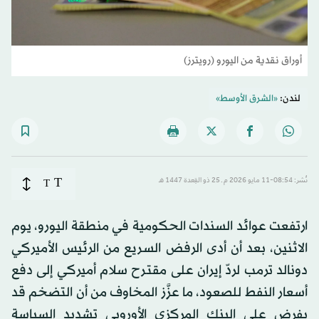
أوراق نقدية من اليورو (رويترز)
لندن:
«الشرق الأوسط»
T
نُشر: 08:54-11 مايو 2026 م ـ 25 ذو القِعدة 1447 هـ
T
ارتفعت عوائد السندات الحكومية في منطقة اليورو، يوم
الاثنين، بعد أن أدى الرفض السريع من الرئيس الأميركي
دونالد ترمب لردّ إيران على مقترح سلام أميركي إلى دفع
أسعار النفط للصعود، ما عزَّز المخاوف من أن التضخم قد
يفرض على البنك المركزي الأوروبي تشديد السياسة