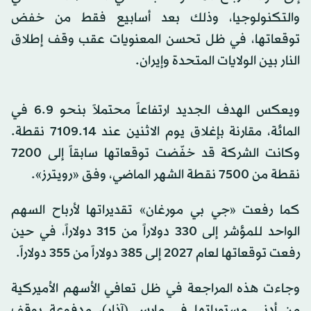
والتكنولوجيا، وذلك بعد أسابيع فقط من خفض
توقعاتها، في ظل تحسن المعنويات عقب وقف إطلاق
النار بين الولايات المتحدة وإيران.
ويعكس الهدف الجديد ارتفاعاً محتملاً بنحو 6.9 في
المائة، مقارنة بإغلاق يوم الاثنين عند 7109.14 نقطة.
وكانت الشركة قد خفّضت توقعاتها سابقاً إلى 7200
نقطة من 7500 نقطة الشهر الماضي، وفق «رويترز».
كما رفعت «جي بي مورغان» تقديراتها لأرباح السهم
الواحد للمؤشر إلى 330 دولاراً من 315 دولاراً، في حين
رفعت توقعاتها لعام 2027 إلى 385 دولاراً من 355 دولاراً.
وجاءت هذه المراجعة في ظل تعافي الأسهم الأميركية
من أدنى مستوياتها في مارس (آذار)، مدفوعة بوقف