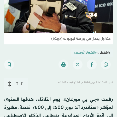
متداول يعمل في بورصة نيويورك (رويترز)
واشنطن:
«الشرق الأوسط»
T
نُشر: 10:41-21 أبريل 2026 م ـ 05 ذو القِعدة 1447 هـ
T
رفعت «جي بي مورغان»، يوم الثلاثاء، هدفها السنوي
لمؤشر «ستاندرد آند بورز 500» إلى 7600 نقطة، مشيرة
إلى قوة الأرباح المدفوعة بقطاعي الذكاء الاصطناعي