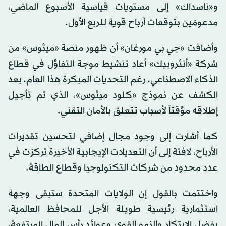
و«ناسداك» إلى مستويات قياسية الأسبوع الماضي،
مدعومَين بتوقعات أرباح قوية للربع الأول.
وأضافت «جي بي مورغان» أن ظهور منصة «ميثوس» من
شركة «أنثروبيك» أعاد تنشيط موجة التفاؤل في قطاع
الذكاء الاصطناعي، رغم التحديات المبكرة هذا العام، بعد
الكشف عن نموذج «كلود ميثوس»، الذي تم تأجيل
إطلاقه مؤقتاً لأسباب تتعلق بالأمان التقني.
كما أشارت إلى وجود مجال إضافي لتحسين تقديرات
الأرباح، لافتة إلى أن التعديلات الإيجابية الأخيرة تركزت في
عدد محدود من شركات التكنولوجيا وقطاع الطاقة.
واختتمت بالقول إن الولايات المتحدة ستبقى وجهة
استثمارية رئيسية طويلة الأجل للمحافظ العالمية،
بفضل الابتكار والنمو القوي وعوائد رأس المال المرتفعة،