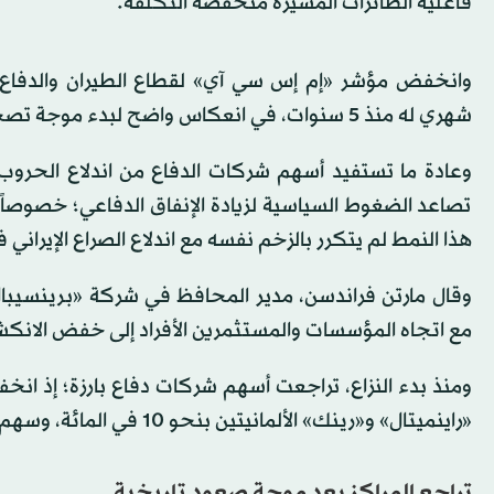
فاعلية الطائرات المُسيَّرة منخفضة التكلفة.
شهري له منذ 5 سنوات، في انعكاس واضح لبدء موجة تصحيح، بعد أداء قوي سابق، وفق «رويترز».
تصاعد الضغوط السياسية لزيادة الإنفاق الدفاعي؛ خصوصاً م
هذا النمط لم يتكرر بالزخم نفسه مع اندلاع الصراع الإيراني في 28 فبراير (شباط)، رغم التصعيد السياسي المت
وقال مارتن فراندسن، مدير المحافظ في شركة «برينسيبال لإد
مع اتجاه المؤسسات والمستثمرين الأفراد إلى خفض الانك
ومنذ بدء النزاع، تراجعت أسهم شركات دفاع بارزة؛ إذ 
«راينميتال» و«رينك» الألمانيتين بنحو 10 في المائة، وسهم «ساب» السويدية بنحو 12 في المائة.