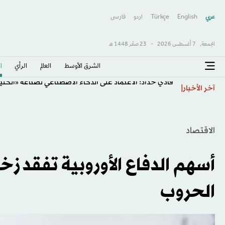
عربي
English
Türkçe
اردو
فارسى
الجمعة,
7 أغسطس 2026
-
23 صفَر 1448 هـ
الشرق الأوسط​
العالم
الرأي
ا
فادي حداد: الاعتماد على الذكاء الاصطناعي لصناعة «الكل
آخر الأخبار
الاقتصاد
أسهم الدفاع الأوروبية تفقد ز
الحروب