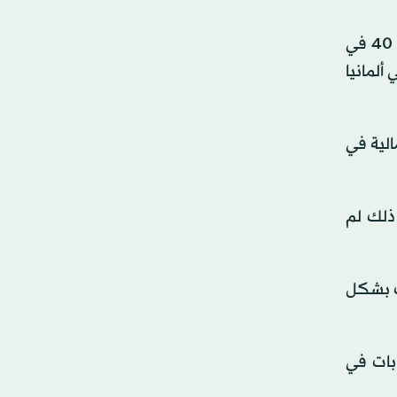
كانت أسهم الدفاع الأوروبية من بين أفضل القطاعات أداءً منذ 2022؛ إذ ارتفعت بأكثر من 450 في المائة، مقارنة بنحو 40 في
ألمانيا
لية في
 ذلك لم
ت بشكل
بات في