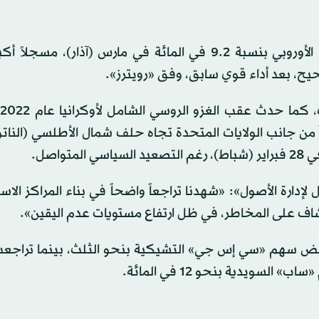
وانخفض مؤشر «إم إس سي آي» لقطاع الطيران والدفاع الأوروبي بنسبة 9.2 في المائة في مارس (آذار)،
و
ن جانب الولايات المتحدة تجاه حلف شمال الأطلسي (الناتو).
واصل.
ارة الأصول»: «شهدنا تراجعاً واضحاً في بناء المراكز الاست
شاف على المخاطر، في ظل ارتفاع مستويات عدم اليقين».
انخفض سهم «سي إس جي» التشيكية بنحو الثلث، بينما تراجع