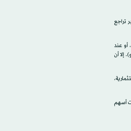
 مسجلاً أكبر تراجع
عادة ما تستفيد أسهم شركات الدفاع من اندلاع الحروب، كما حدث عقب الغزو الروسي الشامل لأوكرانيا عام 2022، أو عند
 إلا أن
ثمارية،
ت أسهم