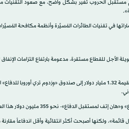
هوم مستقبل الحروب تغير بشكل واضح، مع صعود التقنيات 
».
تها في تقنيات الطائرات المُسيَّرة وأنظمة مكافحة المُسيَّرا
يلة الأجل للقطاع مستقرة، مدعومة بارتفاع التزامات الإنفاق 
وتشير بيانات «مجموعة بورصة لندن» إلى تدفقات صافية بقيمة 1.32 مليار دولار إلى صندوق «وِزدوم تري أوروبا 
تقبل الدفاع»- نحو 355 مليون دولار هذا العام.
قائمة»، ولكنها أصبحت أكثر انتقائية وأقل اندفاعاً مقارنة 