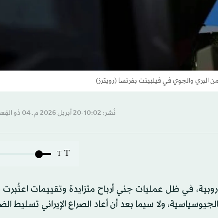
ن البري والجوي في فيلبينت بفرنسا (رويترز)
نُشر: 10:02-20 أبريل 2026 م ـ 04 ذو القِعدة 1447 هـ
T
T
بية، في ظل عمليات جني أرباح متزايدة وتقييمات اعتُبرت 
جيوسياسية، ولا سيما بعد أن أعاد الصراع الإيراني تسليط ال