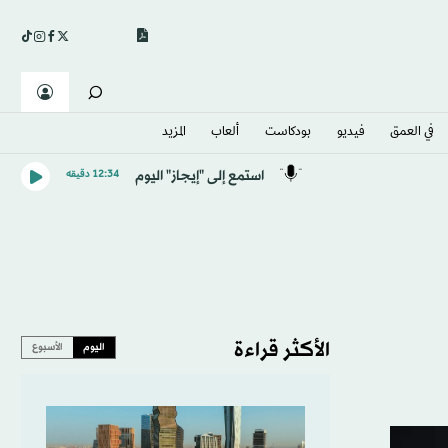
في العمق
فيديو
بودكاست
ألعاب
المزيد
استمع إلى "إيجاز" اليوم
12:34 دقيقه
الأكثر قراءة
اليوم
الأسبوع