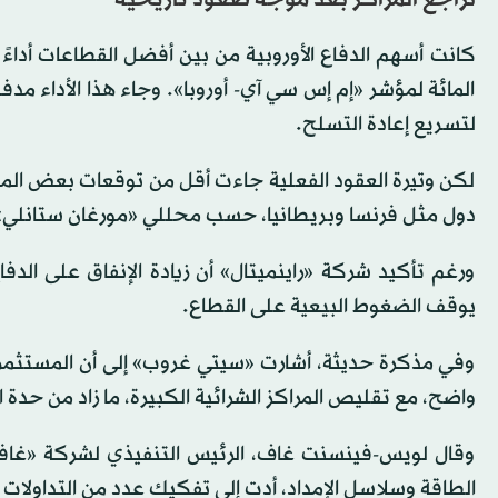
تراجع المراكز بعد موجة صعود تاريخية
المائة لمؤشر «إم إس سي آي- أوروبا». وجاء هذا الأداء مدفوعا
لتسريع إعادة التسلح.
لكن وتيرة العقود الفعلية جاءت أقل من توقعات بعض الم
دول مثل فرنسا وبريطانيا، حسب محللي «مورغان ستانلي»
ورغم تأكيد شركة «راينميتال» أن زيادة الإنفاق على الدف
يوقف الضغوط البيعية على القطاع.
وفي مذكرة حديثة، أشارت «سيتي غروب» إلى أن المستثمري
واضح، مع تقليص المراكز الشرائية الكبيرة، ما زاد من حدة ا
وقال لويس-فينسنت غاف، الرئيس التنفيذي لشركة «غافيكا
الطاقة وسلاسل الإمداد، أدت إلى تفكيك عدد من التداولات 