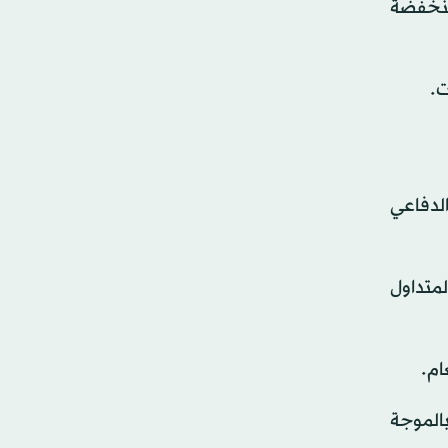
منخفضة
ت.
الدفاعي
للدفاع» المتداول
بالموجة