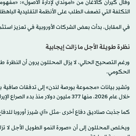
وقال كيران كالاغان من «أموندي لإدارة الأصول»: «مف
التكلفة التي تضعف الطلب على الأنظمة التقليدية الباهظة
في المقابل، بدأت بعض الشركات الأوروبية في تعزيز استثمارا
نظرة طويلة الأجل ما زالت إيجابية
ورغم التصحيح الحالي، لا يزال المحللون يرون أن النظرة طو
الحكومي.
خلال عام 2026، منها 377 مليون دولار منذ بدء الصراع الإيراني.
كما جذبت صناديق دفاع أخرى -مثل «آي شيرز أوروبا للدفاع» و«هان إتف لمس
ويخلص المحللون إلى أن «صورة النمو الطويل الأجل لا تزال 