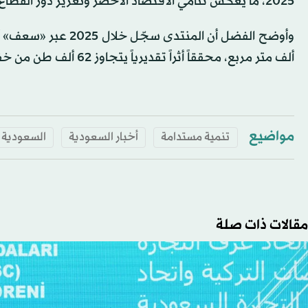
2025، ما يعكس تنامي الاقتصاد الأخضر وتعزيز دور القطاع الخاص في التحول المستدام.
ألف متر مربع، محققاً أثراً تقديرياً يتجاوز 62 ألف طن من خفض الانبعاثات الكربونية سنوياً.
مواضيع
تنمية مستدامة
أخبار السعودية
السعودية
مقالات ذات صلة