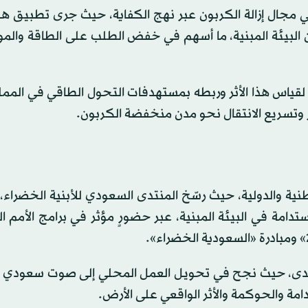
حقق خلال عام 2025 أثراً ملموساً في مجال إزالة الكربون عبر نهج الكفاية، حيث جرى تطبيق
 من البيئة المبنية، ما أسهم في خفض الطلب على الطاقة والمو
202 تطوير منصات رقمية لقياس هذا الأثر وربطه بمستهدفات التحول الطاقي في الم
 وتسريع الانتقال نحو مدن منخفضة الكربون.
فلاً بالإنجازات الوطنية والدولية، حيث رسّخ المنتدى السعودي للأبنية الخضرا
امة في البيئة المبنية، عبر حضورٍ مؤثر في برامج الأمم ا
مسيرة المنتدى، حيث نجح في تحويل العمل المحلي إلى صوت سعود
مة والحوكمة والأثر الواقعي على الأرض.