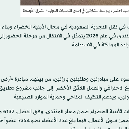
ية الخضراء يتوسط المشاركين في إحدى المناسبات الدولية (الشرق الأوسط)
في نقل التجربة السعودية في مجال الأبنية الخضراء وبناء
مع برامج أممية وشبكات دولية فاعلة، مؤكداً أن طموح المنتدى في عام 2026 يتمثل في الانتقال من مرحل
ادة المملكة في الاستدامة.
ء على مبادرتين وطنيتين بارزتين، من بينهما مبادرة «أرض
وع الاحترافي والعمل اللائق الأخضر، إلى جانب مشروع «طريق
سؤولين، ويدعم التكيف المناخي وحماية الموارد الطبيعية.
وبلغ إجمالي عدد ال
إلى جانب تفعيل 11 مبادرة في الإنتاج المعرفي والشراكات ضمن س