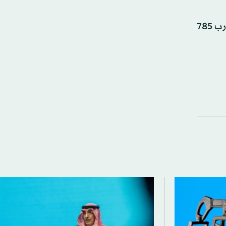
وأوضح الفضل أن المنتدى سجّل خلال 2025 عبر «سعف» أكثر من 312 مشروعاً في 22 دولة عربية، بمساحة إجمالية تقارب 785