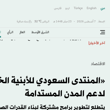
عربي
English
Türkçe
اردو
فارسى
الجمعة,
7 أغسطس 2026
-
23 صفَر 1448 هـ
الرياض
℃
32
سماء صافية
الشرق الأوسط​
العالم
الرأي
ا
طرابزون يكتب صفحة جديدة مع صلاح… استقبال أسطور
آخر الأخبار
الاقتصاد
«المنتدى السعودي للأبنية الخ
لدعم المدن المستدامة
يتطلع لتطوير برامج مشتركة لبناء القدرات الص