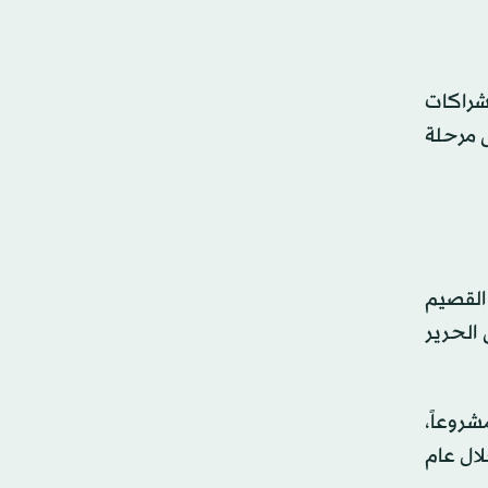
 شراكات
ة الحضور إلى مرحلة
 القصيم
 الحرير
مشاريع المسجّلة والحاصلة على شهادات الأبنية الخضراء ضمن مسار المنتدى، وفق الفضل، 6132 مشروعاً،
وق الأعمال، فيما بلغ عدد الأعضاء نحو 7354 عضواً خلال عام