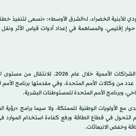
ي للأبنية الخضراء، لـ«الشرق الأوسط»: «نسعى لتنفيذ خطتن
ار إقليمي، والمساهمة في إعداد أدوات قياس الأثر ونقل ا
وأوضح الفضل أن المنتدى سيركز على خطته، تعميق الشراكات الأممية خلال عام 2026، ل
عدد من وكالات الأمم المتحدة، وفي مقدمتها برنامج الأمم 
 مع الأولويات الوطنية للمملكة، ولا سيما برامج «رؤية ال
دعم التحول في قطاع الطاقة ورفع كفاءة استخدام الموارد في
قة وخفض الانبعاثات.