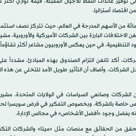
توفير عائدات النفط للأجيال المقبلة، قيمة توازي أكثر م
ن اقتصاد أستراليا.
صندوق في نحو 9000 شركة، ممثلاً 1.5 في المائة من الأسهم المدرجة في العالم، حيث تتركز نصف اس
 الاختلافات البارزة بين الشركات الأميركية والأوروبية، مشيراً
قيود التنظيمية، في حين يعكس الأوروبيون مشاعر أكثر تشاؤماً.
كات، أكد تانغن التزام الصندوق بهذه المبادئ، مشدداً عل
خل الشركات. وأضاف أن التأثير طويل الأمد للتخلي عن هذه ال
الشركات وصانعي السياسات في الولايات المتحدة، مشيراً 
اً لأسس خاصة بالشركة. وبخصوص التفكير في فرض سويسرا لح
 إنه يفضل وجود «أفضل الأشخاص» في مجالس الإدارة.
تحقق من الحقائق مع منصات مثل «ميتا» والشركات التكن