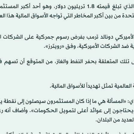
قال الرئيس التنفيذي لصندوق الثروة السيادي النرويجي الذي تبلغ قيمته 1.8 تريليون دولار، وهو أحد 
دة من بين أكبر المخاطر التي تواجه الأسواق المالية هذا الع
الأميركي دونالد ترمب بفرض رسوم جمركية على الشركات الأ
ية ضد الشركات الأميركية، وفق «رويترز».
تلك المتعلقة بحفر النفط والغاز، من المتوقع أن تسهم في
لعالمية تمثل تهديداً للأسواق المالية.
ي: «المسألة هي ما إذا كان المستثمرون سيصلون إلى نقطة 
 ويحتاجون إلى عوائد أعلى لتمويل الحكومات». وأضاف أنه ر
عديد من البلدان.