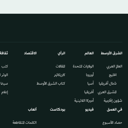
الشرق الأوسط​
العالم
الرأي
الاقتصاد
ثقافة
العالم العربي
الولايات المتحدة
المقالات
كتب
الخليج
أوروبا
كاريكاتير
الوتر 
شمال أفريقيا
آسيا
كتاب الشرق الأوسط
سينما
المشرق العربي
أفريقيا
إعلام
شؤون إقليمية
أميركا اللاتينية
في العمق
فيديو
بودكاست
ألعاب
حصاد الأسبوع
الكلمات المتقاطعة