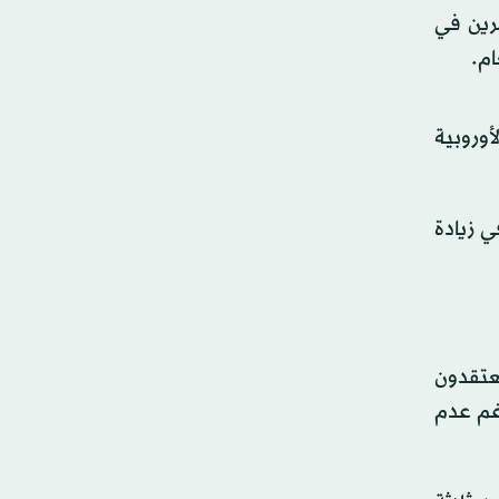
أكبر المستثمرين في
ام.
وروبية
 زيادة
يعتقدون
غم عدم