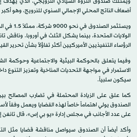
ويمتلك صندوق الثروة السيادي النرويجي، الذي يهدف إلى 
أضعاف الناتج المحلي الإجمالي السنوي للنرويج، وهو أكبر م
ويستثمر ال
الولايات المتحدة، بينما يشكل الثلث في أوروبا. وناقش تانغن
الرؤساء التنفيذيين الأميركيين أكثر تفاؤلاً بشأن تحرير ال
وفيما يتعلق بالحوكمة البيئية والاجتماعية وحوكمة الشر
الاستمرار في مواجهة التحديات المناخية وتعزيز التنوع دا
سيكون سلبياً.
كما علق على الزيادة المحتملة في تضارب المصالح بين 
الصندوق يولي اهتماماً خاصاً لهذه القضايا ويعمل وفق
على عدد الأجانب في مجلس إدارة «يو بي إس»، قال تانغن
وأكد أيضاً أن الصندوق سيواصل مناقشة قضايا مثل ال