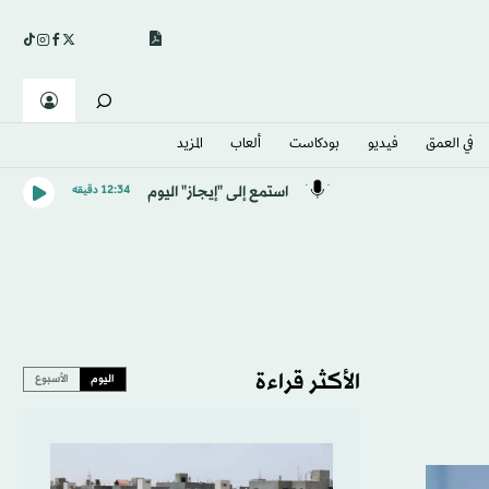
في العمق
فيديو
بودكاست
ألعاب
المزيد
استمع إلى "إيجاز" اليوم
12:34 دقيقه
الأكثر قراءة
اليوم
الأسبوع