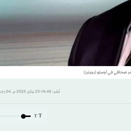
مر صحافي في أوسلو (رويترز)
نُشر: 14:45-23 يناير 2025 م ـ 24 رَجب 1446 هـ
T
T