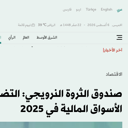
عربي
English
Türkçe
اردو
فارسى
الخميس,
6 أغسطس 2026
-
22 صفَر 1448 هـ
الرياض
℃
39
غيوم قاتمة
الشرق الأوسط​
العالم
الرأي
ا
نتنياهو يوفِد ديرمر إلى واشنطن أملاً في احتواء توتر الأجوا
آخر الأخبار
الاقتصاد
صندوق الثروة النرويجي: التض
الأسواق المالية في 2025