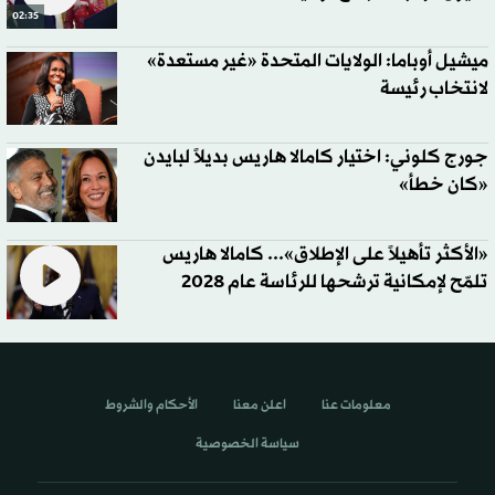
02:35
ميشيل أوباما: الولايات المتحدة «غير مستعدة»
لانتخاب رئيسة
جورج كلوني: اختيار كامالا هاريس بديلاً لبايدن
«كان خطأ»
«الأكثر تأهيلاً على الإطلاق»... كامالا هاريس
تلمّح لإمكانية ترشحها للرئاسة عام 2028
معلومات عنا
اعلن معنا
الأحكام والشروط
سياسة الخصوصية