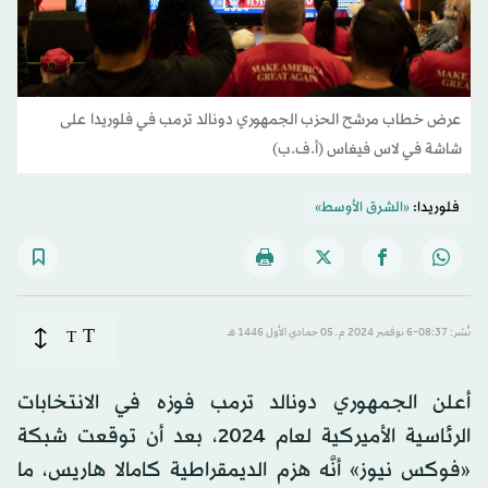
عرض خطاب مرشح الحزب الجمهوري دونالد ترمب في فلوريدا على
شاشة في لاس فيغاس (أ.ف.ب)
فلوريدا:
«الشرق الأوسط»
T
نُشر: 08:37-6 نوفمبر 2024 م ـ 05 جمادي الأول 1446 هـ
T
أعلن الجمهوري دونالد ترمب فوزه في الانتخابات
الرئاسية الأميركية لعام 2024، بعد أن توقعت شبكة
«فوكس نيوز» أنَّه هزم الديمقراطية كامالا هاريس، ما