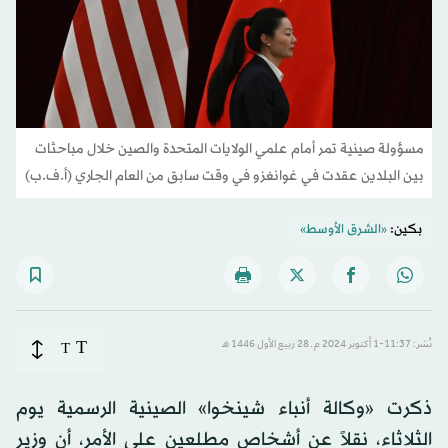
مسؤولة صينية تمر أمام علمي الولايات المتحدة والصين خلال مباحثات
بين البلدين عقدت في غوانغزو في وقت سابق من العام الجاري (أ.ف.ب)
بكين:
«الشرق الأوسط»
T
نُشر: 11:37-1 أكتوبر 2024 م ـ 28 ربيع الأول 1446 هـ
T
ذكرت «وكالة أنباء شينخوا» الصينية الرسمية يوم
الثلاثاء، نقلاً عن أشخاص مطلعين على الأمر، أن وزير