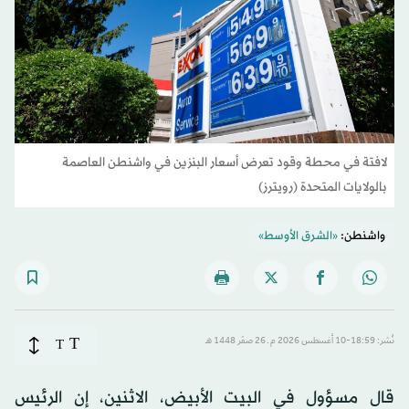
لافتة في محطة وقود تعرض أسعار البنزين في واشنطن العاصمة
بالولايات المتحدة (رويترز)
واشنطن:
«الشرق الأوسط»
T
نُشر: 18:59-10 أغسطس 2026 م ـ 26 صفَر 1448 هـ
T
قال مسؤول في البيت الأبيض، الاثنين، إن الرئيس