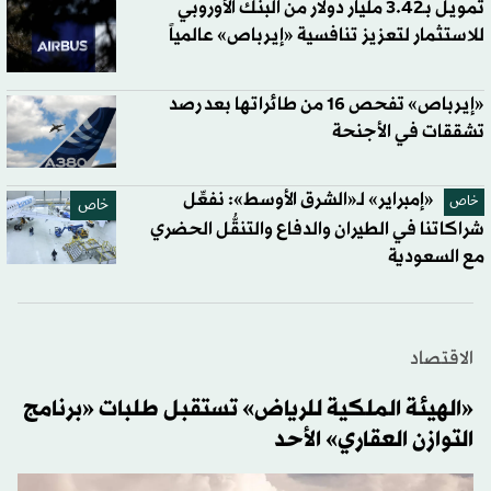
تمويل بـ3.42 مليار دولار من البنك الأوروبي
للاستثمار لتعزيز تنافسية «إيرباص» عالمياً
«إيرباص» تفحص 16 من طائراتها بعد رصد
تشققات في الأجنحة
«إمبراير» لـ«الشرق الأوسط»: نفعِّل
خاص
خاص
شراكاتنا في الطيران والدفاع والتنقُّل الحضري
مع السعودية
الاقتصاد
«الهيئة الملكية للرياض» تستقبل طلبات «برنامج
التوازن العقاري» الأحد