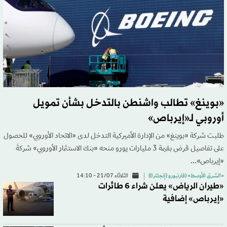
«بوينغ» تطالب واشنطن بالتدخل بشأن تمويل
أوروبي لـ«إيرباص»
طلبت شركة «بوينغ» من الإدارة الأميركية التدخل لدى «الاتحاد الأوروبي» للحصول
على تفاصيل قرض بقيمة 3 مليارات يورو منحه «بنك الاستثمار الأوروبي» شركةَ
«إيرباص»...
«الشرق الأوسط» (فارنبورو (إنجلترا))
الثلاثاء 21/07 - 14:10
«طيران الرياض» يعلن شراء 6 طائرات
«إيرباص» إضافية