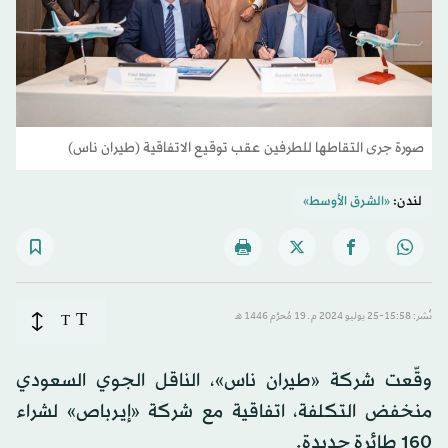
صورة جرى التقاطها للطرفين عقب توقيع الاتفاقية (طيران ناس)
لندن:
«الشرق الأوسط»
T
نُشر: 15:58-25 يوليو 2024 م ـ 19 مُحرَّم 1446 هـ
T
وقّعت شركة «طيران ناس»، الناقل الجوي السعودي
منخفض التكلفة، اتفاقية مع شركة «إيرباص» لشراء
160 طائرة جديدة.