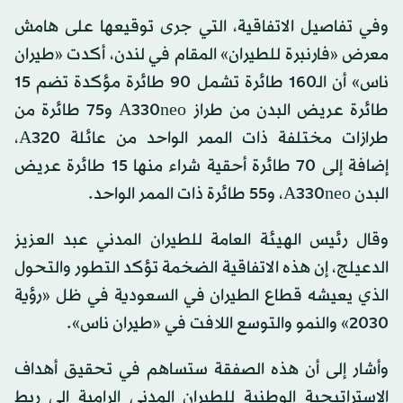
وفي تفاصيل الاتفاقية، التي جرى توقيعها على هامش
معرض «فارنبرة للطيران» المقام في لندن، أكدت «طيران
ناس» أن الـ160 طائرة تشمل 90 طائرة مؤكدة تضم 15
طائرة عريض البدن من طراز A330neo و75 طائرة من
طرازات مختلفة ذات الممر الواحد من عائلة A320،
إضافة إلى 70 طائرة أحقية شراء منها 15 طائرة عريض
البدن A330neo، و55 طائرة ذات الممر الواحد.
وقال رئيس الهيئة العامة للطيران المدني عبد العزيز
الدعيلج، إن هذه الاتفاقية الضخمة تؤكد التطور والتحول
الذي يعيشه قطاع الطيران في السعودية في ظل «رؤية
2030» والنمو والتوسع اللافت في «طيران ناس».
وأشار إلى أن هذه الصفقة ستساهم في تحقيق أهداف
الاستراتيجية الوطنية للطيران المدني الرامية إلى ربط