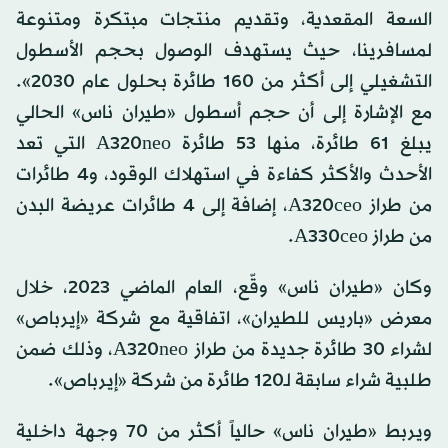
السعة المقعدية، وتقديم منتجات مبتكرة ومتنوعة
لمسافرينا، حيث يستهدف الوصول بحجم الأسطول
التشغيلي إلى أكثر من 160 طائرة بحلول عام 2030».
مع الإشارة إلى أن حجم أسطول «طيران ناس» الحالي
يبلغ 61 طائرة، منها 53 طائرة A320neo التي تعد
الأحدث والأكثر كفاءة في استهلاك الوقود، و4 طائرات
من طراز A320ceo، إضافة إلى 4 طائرات عريضة البدن
من طراز A330ceo.
وكان «طيران ناس» وقّع، العام الماضي 2023، خلال
معرض «باريس للطيران»، اتفاقية مع شركة «إيرباص»
لشراء 30 طائرة جديدة من طراز A320neo، وذلك ضمن
طلبية شراء سابقة لـ120 طائرة من شركة «إيرباص».
ويربط «طيران ناس» حالياً أكثر من 70 وجهة داخلية