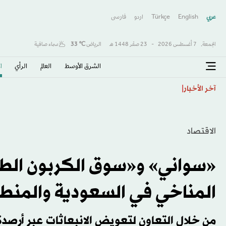
عربي
English
Türkçe
اردو
فارسى
الجمعة,
7 أغسطس 2026
-
23 صفَر 1448 هـ
الرياض
℃
33
سماء صافية
الشرق الأوسط​
العالم
الرأي
ا
جيل جديد على أعتاب قيادة البرازيل... 10 مواهب يعوّل عليها أنشيلوتي
آخر الأخبار
الاقتصاد
«سواني» و«سوق الكربون الطو
المناخي في السعودية والمنط
من خلال التعاون لتعويض الانبعاثات عبر أرصدة