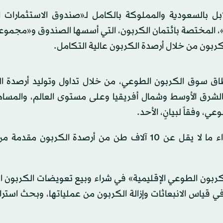
بالسعودية والمملوكة بالكامل لـ«صندوق الاستثمارات ال
، المختصة بائتمان الكربون، التي أسسها الصندوق و«مجموعة
كربون من خلال أرصدة الكربون عالية التكامل.
 سوق الكربون الطوعي، من خلال تداول وتوليد أرصدة ال
الشرق الأوسط وشمال أفريقيا وعلى مستوى العالم، والمسا
 وفقاً لبيانٍ، الأحد.
وبموجب مذكرة التفاهم الجديدة، ستقوم «سواني» بشراء ما لا يقل عن 10 آلاف طن من أرصدة الكرب
بون الطوعي الإقليمية» في شراء وبيع تعويضات الكربون ا
قياس الانبعاثات وإزالة الكربون من عملياتها، وبحث استرا