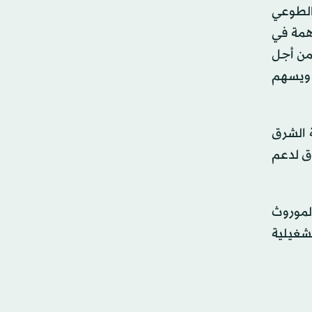
الطوعي
اهمة في
من أجل
 المناخي في السوق السعودية، بما يتماشى مع تطلع المملكة لتحقيق الحياد الصفري بحلول عام 2060. ويسهم
 الشرق
وق لدعم
الموروث
شغيلية