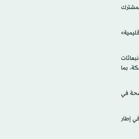
لمشترك
قليمية»
بعاثات
كة، بما
ضحة في
ي إطار