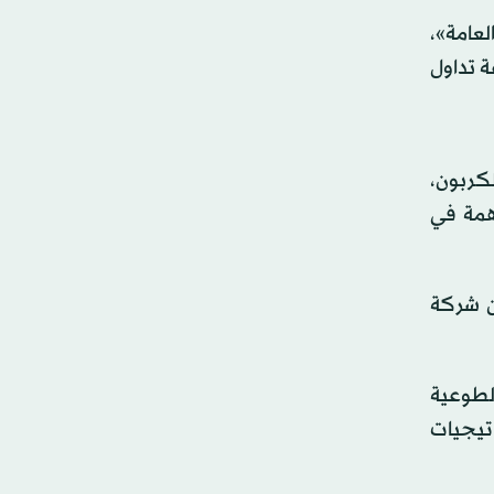
عامة»،
 تداول
كربون،
همة في
ون مقدمة من شركة
لطوعية
تيجيات