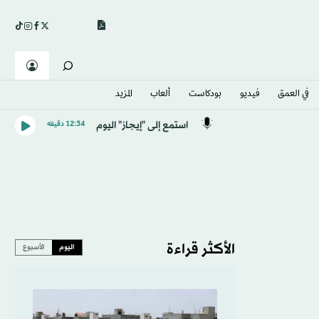
في العمق
فيديو
بودكاست
ألعاب
المزيد
استمع إلى "إيجاز" اليوم
12:34 دقيقه
الأكثر قراءة
اليوم
الأسبوع