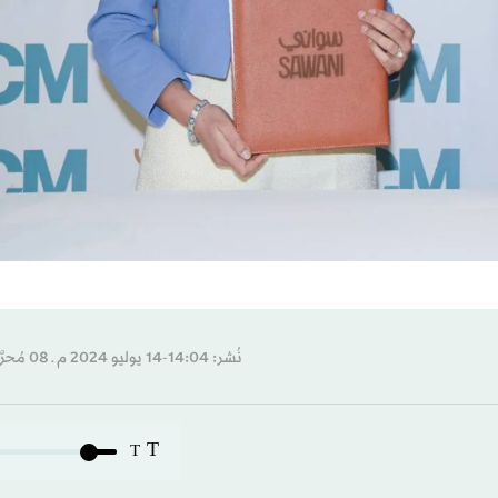
نُشر: 14:04-14 يوليو 2024 م ـ 08 مُحرَّم 1446 هـ
T
T