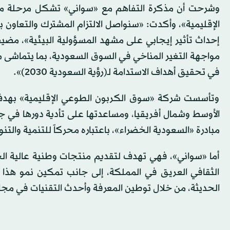
وشرحت أن مذكرة التفاهم مع «سواني» تشكل مرحلة مه
الإقليمية»، وأكدت: «سنواصل الالتزام المشترك والتعاون 
إحداث تأثير إيجابي على مشهد المسؤولية البيئية»، مض
في تحقيق أهداف الاستدامة لـ(رؤية السعودية 2030)».
وتأسست شركة «سوق الكربون الطوعي الإقليمية» بهدف ت
الأوسط وشمال أفريقيا، ومساعدتها على تأدية دورها في جه
مبادرة «السعودية الخضراء»، باعتباره محركاً للتنمية والت
أما «سواني»، فهي تهدف لتقديم منتجات وطنية عالية الجود
الثقافي العريق في المملكة، إلى جانب تمكين نمو هذا ا
الحديثة، من خلال توطين المعرفة وأحدث التقنيات في مجالا