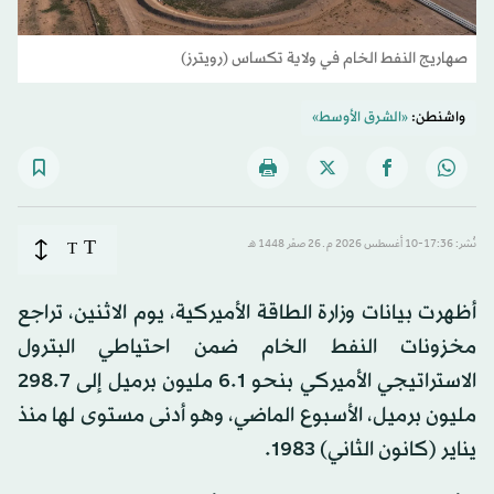
صهاريج النفط الخام في ولاية تكساس (رويترز)
واشنطن:
«الشرق الأوسط»
T
نُشر: 17:36-10 أغسطس 2026 م ـ 26 صفَر 1448 هـ
T
أظهرت بيانات وزارة الطاقة الأميركية، يوم الاثنين، تراجع
مخزونات النفط الخام ضمن احتياطي البترول
الاستراتيجي الأميركي بنحو 6.1 مليون برميل إلى 298.7
مليون برميل، الأسبوع الماضي، وهو أدنى مستوى لها منذ
يناير (كانون الثاني) 1983.