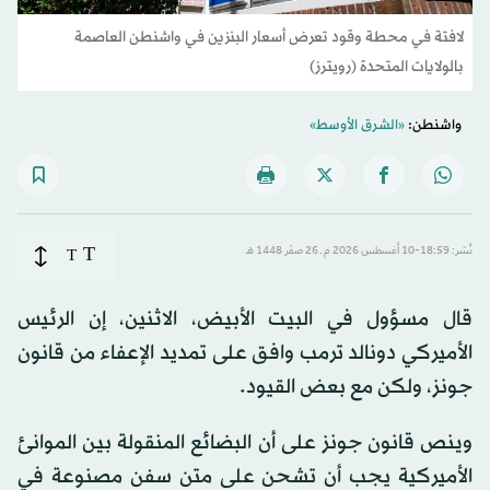
لافتة في محطة وقود تعرض أسعار البنزين في واشنطن العاصمة
بالولايات المتحدة (رويترز)
واشنطن:
«الشرق الأوسط»
T
نُشر: 18:59-10 أغسطس 2026 م ـ 26 صفَر 1448 هـ
T
قال مسؤول في البيت الأبيض، الاثنين، إن الرئيس
الأميركي دونالد ترمب وافق على تمديد الإعفاء من قانون
جونز، ولكن مع بعض القيود.
وينص قانون جونز على أن البضائع المنقولة بين الموانئ
الأميركية يجب أن تشحن على متن سفن مصنوعة في