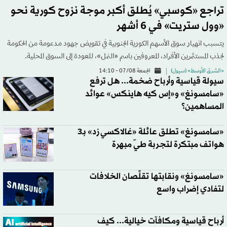
تراجع «كوسبي» يُطلق أكبر موجة نزوح كورية نحو
«وول ستريت» في 6 أشهر
يتسبب انهيار سوق الأسهم الكورية الجنوبية في تقويض جهود مدعومة من الحكومة
لجذب المستثمرين الأفراد، المعروفين باسم «النمل»، للعودة إلى السوق المحلية.
«الشرق الأوسط» (سيول)
الجمعة 07/08 - 14:10
سيولة قياسية وأرباح ضخمة... هل ترفع
«سامسونغ» و«إس كيه هاينكس» عوائد
المساهمين؟
«سامسونغ» تطلق عائلة «غالاكسي زد» بـ3
هواتف مبتكرة لتجربة طيّ مبهرة
«سامسونغ» ونقابتها تقلِّصان الخلافات
لتفادي إضراب واسع
أرباح قياسية ومكافآت خيالية... كيف