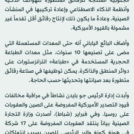
الجنوبية المنتجة للرقائق المتطورة للهواتف الذكية
وأنظمة الذكاء الاصطناعي وإعادة تركيبها في المنشآت
الصينية، وعادةً ما يكون ذلك لإنتاج رقائق أقل تقدماً غير
مشمولة بالقيود الأميركية.
وأضاف البائع الياباني أنه حتى المعدات المستعملة التي
مضى على تصنيعها 10 سنوات، مثل معدات الطباعة
الحجرية المستخدمة في «طباعة» الترانزستورات على
دوائر المنطق والذاكرة، يمكن توظيفها في صناعة رقائق
متطورة بعد صيانتها وتحديثها حسب الحاجة.
وأبدت إدارة الرئيس جو بايدن نشاطاً في مراقبة مخالفات
قيود التصدير الأميركية المفروضة على الصين والعقوبات
على روسيا. وفي فبراير (شباط)، أصدرت وزارة التجارة
الصينية بياناً ينتقد العقوبات المفروضة على 17 شركة
في هونغ كونغ والبر الرئيسي للصين بسبب انتهاكات