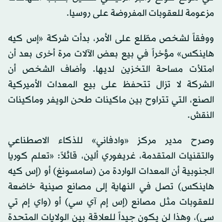
مزعومة للعقوبات المفروضة على روسيا.
ووفقاً لشخص مطّلع على الأمر، بدأت شركة «إس كيه
هاينكس» مؤخراً في بيع بعض الآلات مرة أخرى بعد أن
امتلأت مساحة التخزين لديها. وأضاف الشخص أن
الشركة لا تزال تتحفظ على بيع المعدات الأميركية
الصنع، التي تتراوح بين ماكينات طحن الويفر وماكينات
النقش.
وصرح مدير مركز «وادفاني» للذكاء الاصطناعي
والتقنيات المتقدمة، غريغوري ألين، قائلاً: «تعلم كوريا
الجنوبية أن المعدات الواردة من (سامسونغ) أو (إس كيه
هاينكس) تصل في النهاية إلى مصانع صينية خاضعة
للعقوبات مثل مصانع (إس إم آي سي) أو (واي إم تي
سي)، وهذا لن يكون جيداً للعلاقة بين الولايات المتحدة