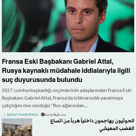
Fransa Eski Başbakanı Gabriel Attal,
Rusya kaynaklı müdahale iddialarıyla ilgili
suç duyurusunda bulundu
2027 cumhurbaşkanlığı seçimlerinin adaylarından Fransa Eski
Başbakanı Gabriel Attal, Fransa’da istikrarsızlık yaratmaya
çalıştığını öne sürdüğü “Rus ağlarından…
منذ دقيقة واحدة
Şarku'l Avsat (Paris)
الحوثيون يهاجمون داخلياً هرباً من اتساع
الغضب المعيشي