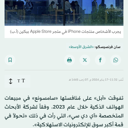
يجرب الأشخاص منتجات iPhone في متجر Apple Store ببكين (أ.ب)
سان فرنسيسكو:
«الشرق الأوسط»
T
نُشر: 11:32-17 يناير 2024 م ـ 07 رَجب 1445 هـ
T
تفوقت «آبل» على مُنافستها «سامسونع» في مبيعات
الهواتف الذكية خلال عام 2023، وفقاً لشركة الأبحاث
المتخصصة «آي دي سي»، التي رأت في ذلك «تحولاً في
قمة أكبر سوق للإلكترونيات الاستهلاكية».