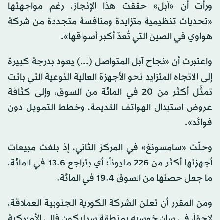
ورأت أن «آبل» حققت هذا الإنجاز، رغم مواجهتها
«تحديات تنظيمية متزايدة ومنافسة متجددة من شركة
هواوي في الصين التي تُعدّ أكبر أسواقها».
واعتبرت أن «نجاح آبل المتواصل (...) يعود بدرجة كبيرة
إلى الاتجاه المتزايد نحو الأجهزة العالية النوعية التي باتت
تمثّل أكثر من 20 في المائة من السوق، وإلى كثافة
عروض استبدال الهواتف القديمة، وخطط التمويل دون
فوائد».
وحلّت «سامسونغ» في المركز الثاني، إذ بلغت مبيعات
أجهزتها أكثر من 226 مليوناً؛ أي بتراجع 13.6 في المائة،
ما جعل حصتها من السوق 19.4 في المائة.
ومن المقرر أن تعلن الشركة الكورية الجنوبية العملاقة،
لاحقاً، في سان خوسيه بمنطقة سيليكون فالي الأميركية