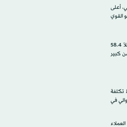
، أعلى
لنمو القوي
وذكر البنك في بيانه الشهري أن مؤشر مديري المشتريات الرئيسي ارتفع في أكتوبر للشهر الثاني على التوالي، مسجلاً 58.4
حسن كبير
 تكلفة
والي في
العملاء