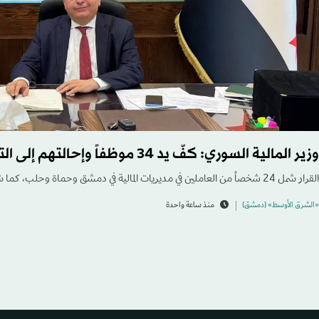
وزير المالية السوري: كفّ يد 34 موظفاً وإحالتهم إلى التحقيق في قضايا فساد
القرار شمل 24 شخصاً من العاملين في مديريات المالية في دمشق وحماة وحلب، كما شمل 10 عاملين في المصرف العقاري.
«الشرق الأوسط» (دمشق)
منذ ساعة واحدة