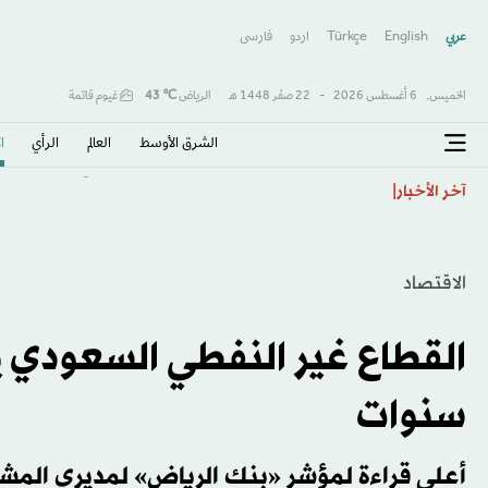
عربي
English
Türkçe
اردو
فارسى
الخميس,
6 أغسطس 2026
-
22 صفَر 1448 هـ
الرياض
℃
43
غيوم قاتمة
الشرق الأوسط​
العالم
الرأي
ا
دييغو فورلان مدرباً جديداً لمنتخب الأوروغواي
آخر الأخبار
الاقتصاد
سنوات
أعلى قراءة لمؤشر «بنك الرياض» لمديري المشتر