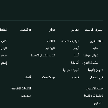
الشرق الأوسط​
العالم
الرأي
الاقتصاد
ثقافة
العالم العربي
الولايات المتحدة
المقالات
كتب
الخليج
أوروبا
كاريكاتير
الوتر 
شمال أفريقيا
آسيا
كتاب الشرق الأوسط
سينما
المشرق العربي
أفريقيا
إعلام
شؤون إقليمية
أميركا اللاتينية
في العمق
فيديو
بودكاست
ألعاب
حصاد الأسبوع
الكلمات المتقاطعة
تحقيقات وقضايا
سودوكو
+تحقيق