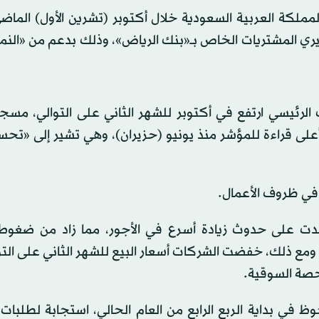
ملكة العربية السعودية خلال أكتوبر (تشرين الأول) الماضي
ذ أكتوبر 2014، وفقاً لمؤشر مديري المشتريات الخاص بــ«بنك الرياض»، وذلك بدعم من «ا
. وهذه هي أعلى قراءة للمؤشر منذ يونيو (حزيران)، وهي تشير إلى «ت
دت على حدوث زيادة أسرع في الأجور، مما زاد من ضغوط
 ومع ذلك، خفضت الشركات أسعار البيع للشهر الثاني على الت
لحصة السوقية.
في بداية الربع الرابع من العام الحالي، استجابة لطلبات 