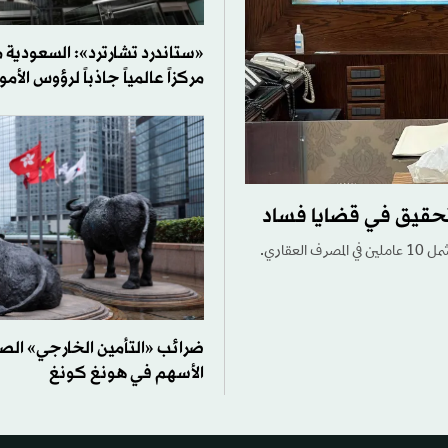
«ستاندرد تشارترد»: السعودية
مركزاً عالمياً جاذباً لرؤوس الأمو
ضرائب «التأمين الخارجي» الصي
الأسهم في هونغ كونغ