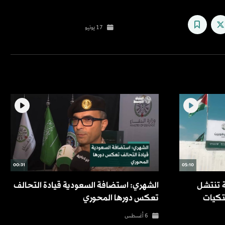
0
seconds
of
17 يونيو
1
minute,
8
seconds
Volume
90%
00:31
05:10
 تنتشل
الشهري: استضافة السعودية قيادة التحالف
لتكيات
تعكس دورها المحوري
6 أغسطس