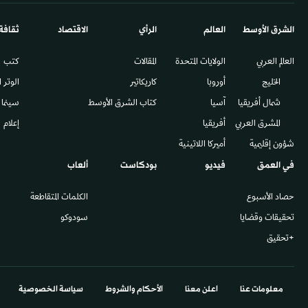
الشرق الأوسط​
العالم
الرأي
الاقتصاد
ثقافة
العالم العربي
الولايات المتحدة
المقالات
كتب
الخليج
أوروبا
كاريكاتير
الوتر 
شمال أفريقيا
آسيا
كتاب الشرق الأوسط
سينما
المشرق العربي
أفريقيا
إعلام
شؤون إقليمية
أميركا اللاتينية
في العمق
فيديو
بودكاست
ألعاب
حصاد الأسبوع
الكلمات المتقاطعة
تحقيقات وقضايا
سودوكو
+تحقيق
معلومات عنا
اعلن معنا
الأحكام والشروط
سياسة الخصوصية