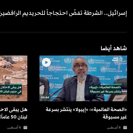
إسرائيل.. الشرطة تفضّ احتجاجاً للحريديم الرافضين
شاهد أيضا
00:44
«الصحة العالمية»: «إيبولا» ينتشر بسرعة
هل يبقى الاحت
غير مسبوقة
لبنان 50 عاماً؟
6 أغسطس
6 أغسطس