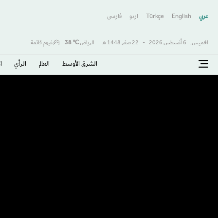
عربي
English
Türkçe
اردو
فارسى
الخميس,
6 أغسطس 2026
-
22 صفَر 1448 هـ
الرياض
℃
38
غيوم قاتمة
الشرق الأوسط​
العالم
الرأي
ا