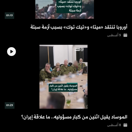
01:13
أوروبا تنتقد «ميتا» و«تيك توك» بسبب أزمة سبتة
9 أغسطس
01:23
الموساد يقيل اثنين من كبار مسؤوليه.. ما علاقة إيران؟
8 أغسطس