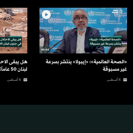
00:44
«الصحة العالمية»: «إيبولا» ينتشر بسرعة
هل يبقى الاحت
غير مسبوقة
لبنان 50 عاماً؟
6 أغسطس
6 أغسطس