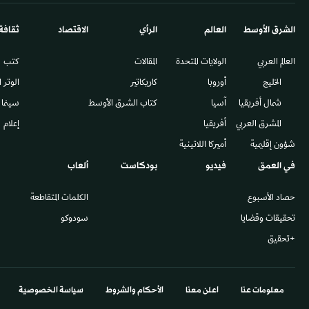
الشرق الأوسط​
العالم
الرأي
الاقتصاد
ثقافة
العالم العربي
الولايات المتحدة
المقالات
كتب
الخليج
أوروبا
كاريكاتير
الوتر 
شمال أفريقيا
آسيا
كتاب الشرق الأوسط
سينما
المشرق العربي
أفريقيا
إعلام
شؤون إقليمية
أميركا اللاتينية
في العمق
فيديو
بودكاست
ألعاب
حصاد الأسبوع
الكلمات المتقاطعة
تحقيقات وقضايا
سودوكو
+تحقيق
معلومات عنا
اعلن معنا
الأحكام والشروط
سياسة الخصوصية