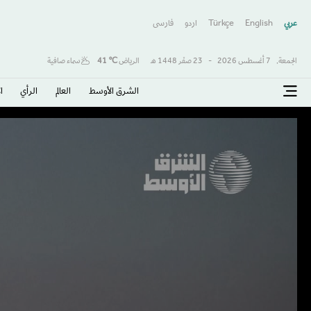
عربي
English
Türkçe
اردو
فارسى
الجمعة,
7 أغسطس 2026
-
23 صفَر 1448 هـ
الرياض
℃
41
سماء صافية
الشرق الأوسط​
العالم
الرأي
ا