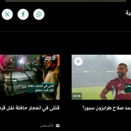
ية
03:06
حمد صلاح طرابزون سبور؟
قتلى في انفجار حافلة نقل ق
6 أغسطس