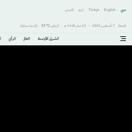
عربي
English
Türkçe
اردو
فارسى
الجمعة,
7 أغسطس 2026
-
23 صفَر 1448 هـ
الرياض
℃
33
سماء صافية
الشرق الأوسط​
العالم
الرأي
ا