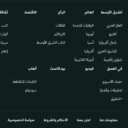
الشرق الأوسط​
العالم
الرأي
الاقتصاد
ثقافة
العالم العربي
الولايات المتحدة
المقالات
كتب
الخليج
أوروبا
كاريكاتير
الوتر 
شمال أفريقيا
آسيا
كتاب الشرق الأوسط
سينما
المشرق العربي
أفريقيا
إعلام
شؤون إقليمية
أميركا اللاتينية
في العمق
فيديو
بودكاست
ألعاب
حصاد الأسبوع
الكلمات المتقاطعة
تحقيقات وقضايا
سودوكو
+تحقيق
معلومات عنا
اعلن معنا
الأحكام والشروط
سياسة الخصوصية