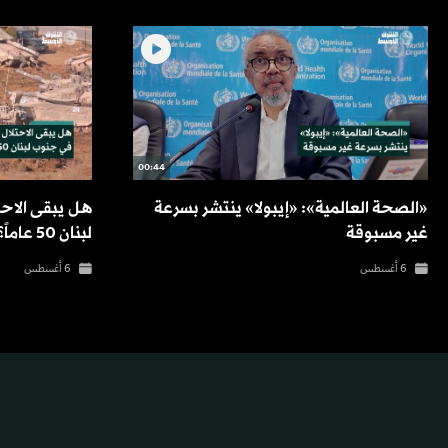
00:44
«الصحة العالمية»: «إيبولا» ينتشر بسرعة
هل يبقى الاحت
غير مسبوقة
لبنان 50 عاماً؟
6 أغسطس
6 أغسطس