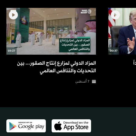
03:27
00:37
ً
المزاد الدولي لمزارع إنتاج الصقور... بين
التحديات والتنافس العالمي
7 أغسطس