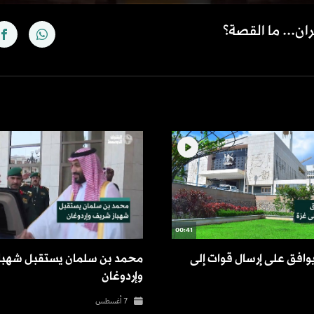
ن... ما القصة؟
00:41
 يوافق على إرسال قوات إلى
محمد بن سلمان يستقبل شهبا
وإردوغان
7 أغسطس