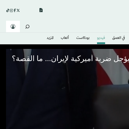
في العمق
فيديو
بودكاست
ألعاب
المزيد
ل ضربة أميركية لإيران... ما القصة؟