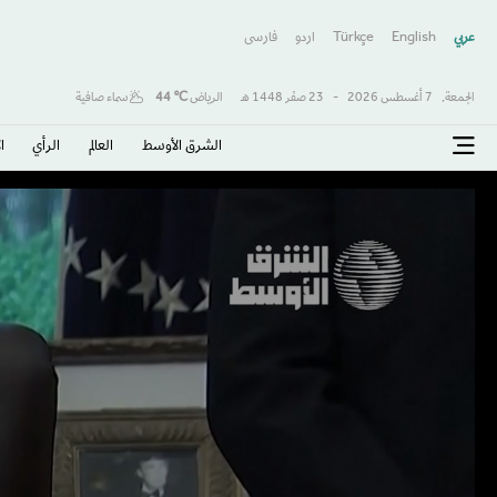
عربي
English
Türkçe
اردو
فارسى
الجمعة,
7 أغسطس 2026
-
23 صفَر 1448 هـ
الرياض
℃
44
سماء صافية
الشرق الأوسط​
العالم
الرأي
ا