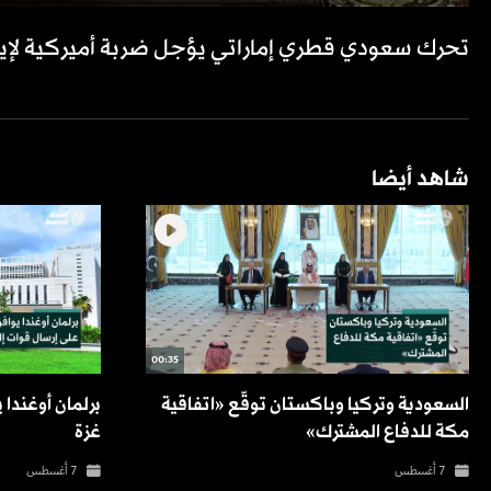
تحرك سعودي قطري إماراتي يؤجل ضربة أميركية لإيرا
شاهد أيضا
00:35
السعودية وتركيا وباكستان توقّع «اتفاقية
برلمان أوغندا
مكة للدفاع المشترك»
غزة
7 أغسطس
7 أغسطس