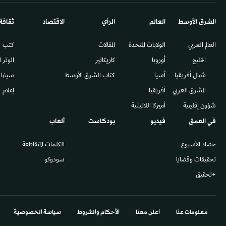
الشرق الأوسط​
العالم
الرأي
الاقتصاد
ثقافة
العالم العربي
الولايات المتحدة
المقالات
كتب
الخليج
أوروبا
كاريكاتير
الوتر 
شمال أفريقيا
آسيا
كتاب الشرق الأوسط
سينما
المشرق العربي
أفريقيا
إعلام
شؤون إقليمية
أميركا اللاتينية
في العمق
فيديو
بودكاست
ألعاب
حصاد الأسبوع
الكلمات المتقاطعة
تحقيقات وقضايا
سودوكو
+تحقيق
معلومات عنا
اعلن معنا
الأحكام والشروط
سياسة الخصوصية