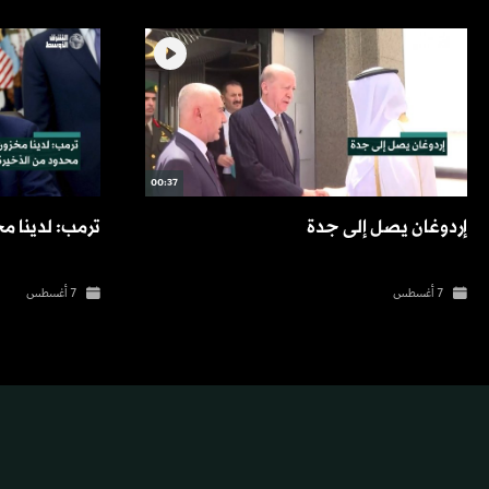
00:37
إردوغان يصل إلى جدة
ترمب: لدينا م
7 أغسطس
7 أغسطس