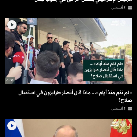
5 أغسطس
01:35
«لم ننم منذ أيام»... ماذا قال أنصار طرابزون في استقبال
صلاح؟
5 أغسطس