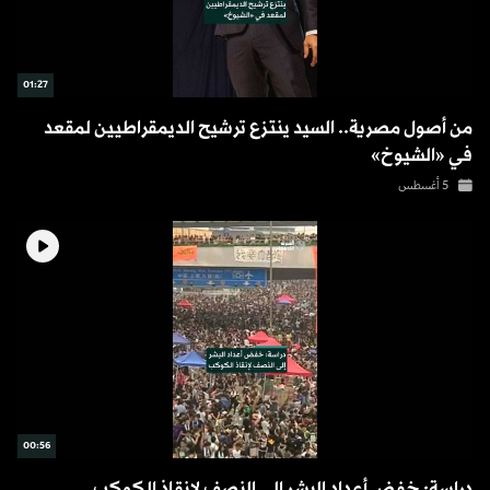
01:27
من أصول مصرية.. السيد ينتزع ترشيح الديمقراطيين لمقعد
في «الشيوخ»
5 أغسطس
00:56
دراسة: خفض أعداد البشر إلى النصف لإنقاذ الكوكب