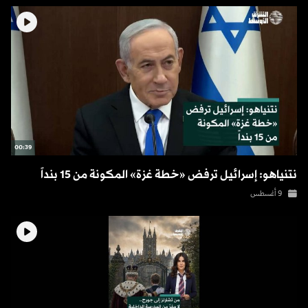
00:39
نتنياهو: إسرائيل ترفض «خطة غزة» المكونة من 15 بنداً
9 أغسطس