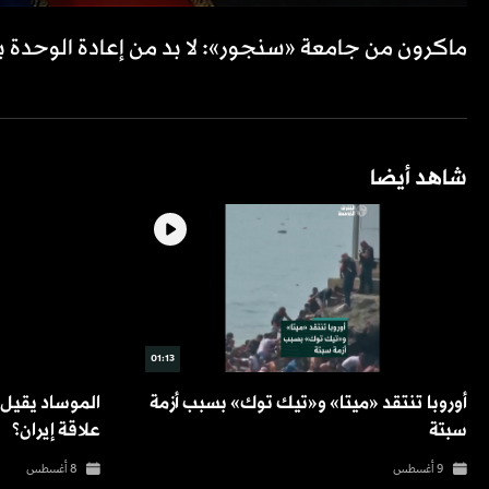
ماكرون من جامعة «سنجور»: لا بد من إعادة الوحدة ب
شاهد أيضا
01:13
أوروبا تنتقد «ميتا» و«تيك توك» بسبب أزمة
الموساد يقيل 
سبتة
علاقة إيران؟
9 أغسطس
8 أغسطس