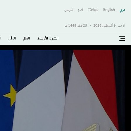
عربي
English
Türkçe
اردو
فارسى
الأحد,
9 أغسطس 2026
-
25 صفَر 1448 هـ
الشرق الأوسط​
العالم
الرأي
ا