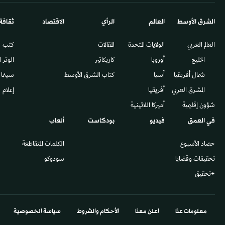
الشرق الأوسط​
العالم
الرأي
الاقتصاد
ثقافة
العالم العربي
الولايات المتحدة
المقالات
كتب
الخليج
أوروبا
كاريكاتير
الوتر 
شمال أفريقيا
آسيا
كتاب الشرق الأوسط
سينما
المشرق العربي
أفريقيا
إعلام
شؤون إقليمية
أميركا اللاتينية
في العمق
فيديو
بودكاست
ألعاب
حصاد الأسبوع
الكلمات المتقاطعة
تحقيقات وقضايا
سودوكو
+تحقيق
معلومات عنا
اعلن معنا
الأحكام والشروط
سياسة الخصوصية