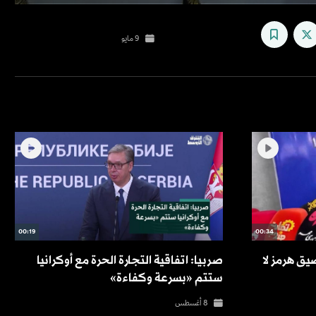
0
seconds
of
9 مايو
57
seconds
Volume
90%
00:19
00:34
يق هرمز لا
صربيا: اتفاقية التجارة الحرة مع أوكرانيا
ستتم «بسرعة وكفاءة»
8 أغسطس