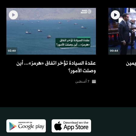
02:40
00:44
يمين
عقدة السيادة تؤخر اتفاق «هرمز»... أين
وصلت الأمور؟
7 أغسطس