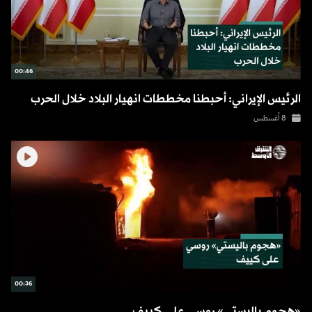
00:46
الرئيس الإيراني: أحبطنا مخططات انهيار البلاد خلال الحرب
8 أغسطس
00:36
«هجوم باليستي» روسي على كييف