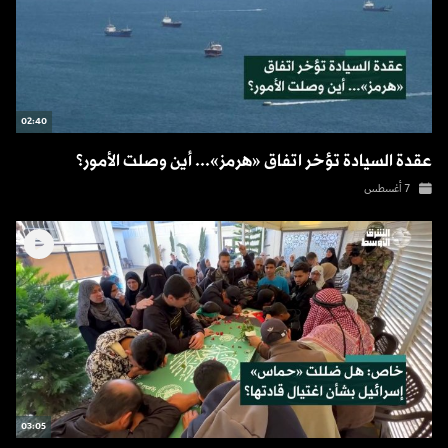
02:40
عقدة السيادة تؤخر اتفاق «هرمز»... أين وصلت الأمور؟
7 أغسطس
03:05