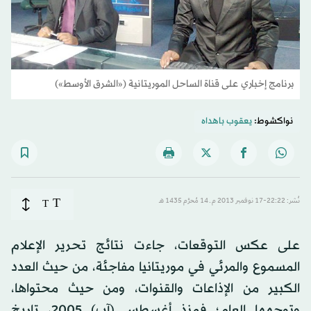
برنامج إخباري على قناة الساحل الموريتانية («الشرق الأوسط»)
نواكشوط:
يعقوب باهداه
T
نُشر: 22:22-17 نوفمبر 2013 م ـ 14 مُحرَّم 1435 هـ
T
على عكس التوقعات، جاءت نتائج تحرير الإعلام
المسموع والمرئي في موريتانيا مفاجئة، من حيث العدد
الكبير من الإذاعات والقنوات، ومن حيث محتواها،
وتوجهها العام؛ فمنذ أغسطس (آب) 2005، تاريخ