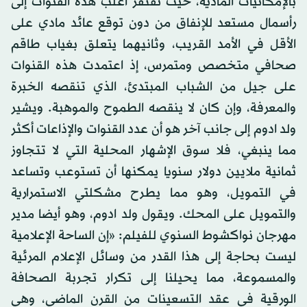
بالإمكانيات المادية، حيث تفتقر أغلب هذه القنوات إلى
رأسمال مستعد للإنفاق من دون توقع عائد مادي على
الأقل في الأمد القريب، وثانيهما يتعلق بغياب طاقم
صحافي متخصص ومتمرس، إذ اعتمدت هذه القنوات
على جيل من الشباب المبتدئ، الذي تنقصه الخبرة
والمعرفة، وإن كان لا ينقصه الطموح والموهبة. ويشير
ولد ادوم إلى جانب آخر هو أن عدد القنوات والإذاعات أكثر
مما ينبغي، فلا سوق الإشهار المحلية التي لا تتجاوز
ثمانية ملايين دولار سنويا يمكنها أن تستوعب وتساعد
في التمويل، وهو مما يطرح مشكلتي الاستمرارية
والتمويل على المحك. ويقول ولد ادوم، وهو أيضا مدير
مهرجان نواكشوط السنوي للفيلم: «إن الساحة الإعلامية
ليست بحاجة إلى هذا القدر من وسائل الإعلام المرئية
والمسموعة، مما يحيلنا إلى تكرار تجربة الصحافة
الورقية في عقد التسعينات من القرن الماضي، وهي