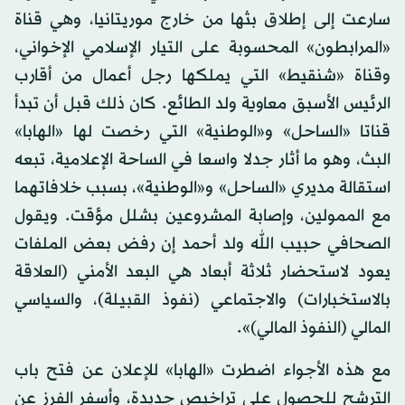
سارعت إلى إطلاق بثها من خارج موريتانيا، وهي قناة
«المرابطون» المحسوبة على التيار الإسلامي الإخواني،
وقناة «شنقيط» التي يملكها رجل أعمال من أقارب
الرئيس الأسبق معاوية ولد الطائع. كان ذلك قبل أن تبدأ
قناتا «الساحل» و«الوطنية» التي رخصت لها «الهابا»
البث، وهو ما أثار جدلا واسعا في الساحة الإعلامية، تبعه
استقالة مديري «الساحل» و«الوطنية»، بسبب خلافاتهما
مع الممولين، وإصابة المشروعين بشلل مؤقت. ويقول
الصحافي حبيب الله ولد أحمد إن رفض بعض الملفات
يعود لاستحضار ثلاثة أبعاد هي البعد الأمني (العلاقة
بالاستخبارات) والاجتماعي (نفوذ القبيلة)، والسياسي
المالي (النفوذ المالي)».
مع هذه الأجواء اضطرت «الهابا» للإعلان عن فتح باب
الترشح للحصول على تراخيص جديدة، وأسفر الفرز عن