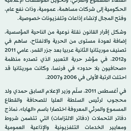
الفضاء المسموع والمرئي، وتحويل المؤسسات الإعلامية
الحكومية إلى شركات مساهمة، عمومية، وذات نفع عام،
وفتح المجال لإنشاء إذاعات وتلفزيونات خصوصية.
وشكل إقرار القانون نقلة نوعية من الناحية المؤسسية،
إضافة لعودة مستوى من الحرية والانفتاح، ساهم في
تصنيف موريتانيا الثانية عربيا بعد جزر القمر، عامي 2011
و2012، في مؤشر حرية التعبير الذي تصدره منظمة
«صحافيون بلا حدود» في فرنسا، وكانت موريتانيا قد
احتلت الرتبة الأولى في 2006 و2007.
في أغسطس 2011، سلّم وزير الإعلام السابق حمدي ولد
محجوب لرئيس السلطة العليا للصحافة والقطاع
المسموع والمرئي المعروفة اختصارا باسم «الهابا»، نماذج
دفاتر التحملات (دفاتر الالتزامات) التي تتضمن شروط
ومعايير الخدمات التلفزيونية والإذاعية العمومية