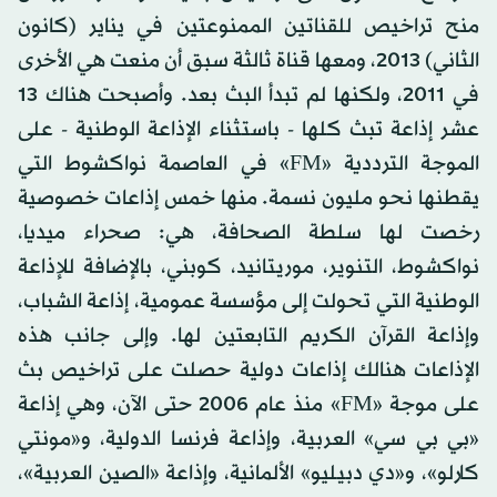
منح تراخيص للقناتين الممنوعتين في يناير (كانون
الثاني) 2013، ومعها قناة ثالثة سبق أن منعت هي الأخرى
في 2011، ولكنها لم تبدأ البث بعد. وأصبحت هناك 13
عشر إذاعة تبث كلها - باستثناء الإذاعة الوطنية - على
الموجة الترددية «FM» في العاصمة نواكشوط التي
يقطنها نحو مليون نسمة. منها خمس إذاعات خصوصية
رخصت لها سلطة الصحافة، هي: صحراء ميديا،
نواكشوط، التنوير، موريتانيد، كوبني، بالإضافة للإذاعة
الوطنية التي تحولت إلى مؤسسة عمومية، إذاعة الشباب،
وإذاعة القرآن الكريم التابعتين لها. وإلى جانب هذه
الإذاعات هنالك إذاعات دولية حصلت على تراخيص بث
على موجة «FM» منذ عام 2006 حتى الآن، وهي إذاعة
«بي بي سي» العربية، وإذاعة فرنسا الدولية، و«مونتي
كارلو»، و«دي دبيليو» الألمانية، وإذاعة «الصين العربية»،