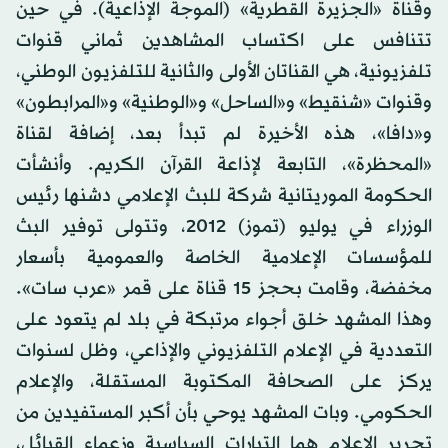
وقناة «الجزيرة القطرية» (الموجة الإذاعية). في حين
تتنافس على اكتساب المشاهدين ثماني قنوات
تلفزيونية، هي القناتان الأولى والثانية للتلفزيون الوطني،
وقنوات «شنقيط» و«الساحل» و«الوطنية» و«المرابطون»
و«دافا»، هذه الأخيرة لم تبدأ بعد، إضافة لقناة
«المحظرة»، التابعة لإذاعة القرآن الكريم. وأنشأت
الحكومة الموريتانية شركة للبث الإعلامي دشنها رئيس
الوزراء في يوليو (تموز) 2012، وتتولى توفير البث
للمؤسسات الإعلامية الخاصة والعمومية بأسعار
مخفضة، وقامت بحجز 15 قناة على قمر «عرب سات».
وهذا المشهد خلق أجواء مرتبكة في بلد لم يتعود على
التعددية في الإعلام التلفزيوني والإذاعي، وظل لسنوات
يركز على الصحافة المكتوبة المستقلة، والإعلام
الحكومي. وبات المشهد يوحي بأن أكبر المستفيدين من
تحرير الإعلام هما التيارات السياسية وزعماء القبائل،