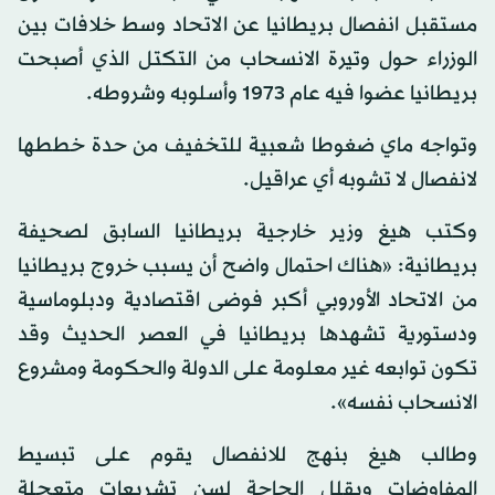
مستقبل انفصال بريطانيا عن الاتحاد وسط خلافات بين
الوزراء حول وتيرة الانسحاب من التكتل الذي أصبحت
بريطانيا عضوا فيه عام 1973 وأسلوبه وشروطه.
وتواجه ماي ضغوطا شعبية للتخفيف من حدة خططها
لانفصال لا تشوبه أي عراقيل.
وكتب هيغ وزير خارجية بريطانيا السابق لصحيفة
بريطانية: «هناك احتمال واضح أن يسبب خروج بريطانيا
من الاتحاد الأوروبي أكبر فوضى اقتصادية ودبلوماسية
ودستورية تشهدها بريطانيا في العصر الحديث وقد
تكون توابعه غير معلومة على الدولة والحكومة ومشروع
الانسحاب نفسه».
وطالب هيغ بنهج للانفصال يقوم على تبسيط
المفاوضات ويقلل الحاجة لسن تشريعات متعجلة