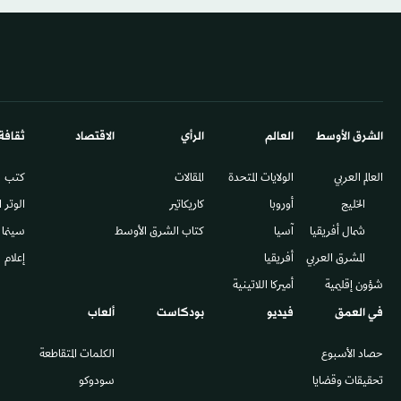
الشرق الأوسط​
العالم
الرأي
الاقتصاد
ثقافة
العالم العربي
الولايات المتحدة
المقالات
كتب
الخليج
أوروبا
كاريكاتير
الوتر 
شمال أفريقيا
آسيا
كتاب الشرق الأوسط
سينما
المشرق العربي
أفريقيا
إعلام
شؤون إقليمية
أميركا اللاتينية
في العمق
فيديو
بودكاست
ألعاب
حصاد الأسبوع
الكلمات المتقاطعة
تحقيقات وقضايا
سودوكو