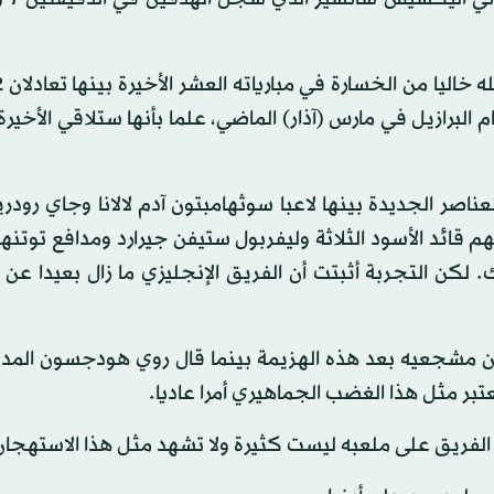
 البرازيل في مارس (آذار) الماضي، علما بأنها ستلاقي الأخيرة ا
 الجديدة بينها لاعبا سوثهامبتون آدم لالانا وجاي رودري
ائد الأسود الثلاثة وليفربول ستيفن جيرارد ومدافع توتنه
. لكن التجربة أثبتت أن الفريق الإنجليزي ما زال بعيدا ع
ن مشجعيه بعد هذه الهزيمة بينما قال روي هودجسون المدير
عتبر مثل هذا الغضب الجماهيري أمرا عاديا.
 الفريق على ملعبه ليست كثيرة ولا تشهد مثل هذا الاستهجان