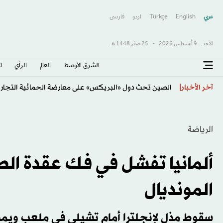
عربي
English
Türkçe
اردو
فارسى
الأحد,
9 أغسطس 2026
-
25 صفَر 1448 هـ
الشرق الأوسط​
العالم
الرأي
ا
رئيس الجزائر يهنئ منتخب كرة القدم للسيدات ببلوغه موند
آخر الأخبار
الرياضة
ألمانيا تفشل في فك عقدة الط
المونديال
سقوط مذل لإنجلترا أمام تشيلي في ملعب ويمب