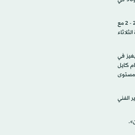
وحافظ المنتخب التشيلي ثالث أميركا الجنوبية، على سجله خاليا من الخسارة في مبارياته العشر الأخيرة بينها تعادلان 2 - 2 مع
لثلاثاء
غيز في
ام كايل
ن مستوى
 الفني
».