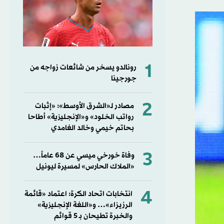
1
رونالدو يسخر من شائعات زواجه من
جورجينا
2
مصادر لـ«الشرق الأوسط»: «إثبات
رواتب الخلود» و«الإنجليزية» أطاحا
بحاتم خيمي وخالد الغامدي
3
وفاة خورخي ميسي عن 68 عاماً…
«الملاك الحارس» لمسيرة ليونيل
4
انتخابات اتحاد الكرة: اعتماد «قائمة
الرزيزاء»… و«اللغة الإنجليزية»
والخبرة تطيحان بـ 5 قوائم