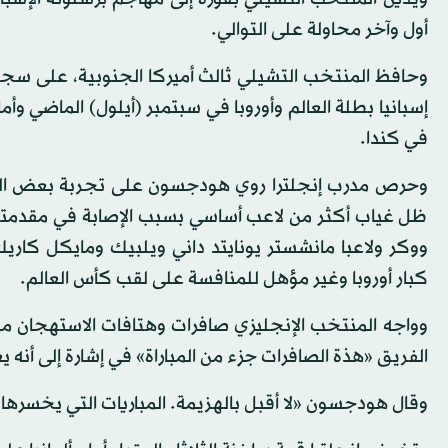
أول وآخر محاولة على التوالي.
إسبانيا بطلة العالم وأوروبا في سبتمبر (أيلول) الماضي وأمام
في كندا.
وحرص مدرب إنجلترا روي هودجسون على تجربة بعض العناصر
ظل غياب أكثر من لاعب أساسي بسبب الإصابة في مقدمتهم ق
ووكر ولاعبا مانشستر يونايتد داني ويلبيك ومايكل كاريك
كبار أوروبا وغير مؤهل للمنافسة على لقب كأس العالم.
وواجه المنتخب الإنجليزي صافرات وهتافات الاستهجان م
الفريق «هذة الصافرات جزء من المباراة» في إشارة إلى أنه ي
وقال هودجسون «لا أقبل بالهزيمة. المباريات التي يخسرها