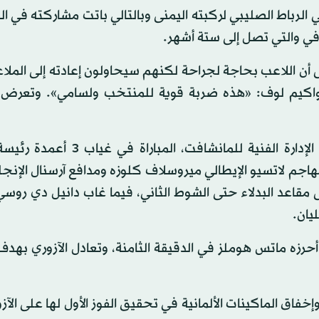
الرباط الصليبي لركبته اليمنى وبالتالي باتت مشاركته في ال
افي والتي تصل إلى ستة أشهر.
 أن اللاعب بحاجة لجراحة لكنهم سيحاولون إعادته إلى المل
 يواكيم لوف: «هذه ضربة قوية للمنتخب ولسامي». وتعرض
وخاضت ألمانيا بقيادة مدربها لوف في مئويته على رأس الإدارة الفنية للمانش
اجم لاتسيو الإيطالي ميروسلاف كلوزه ومدافع آرسنال الإنجل
مقاعد البدلاء حتى الشوط الثاني، فيما غاب دانيل دي روس
يان.
حرزه ماتس هوملز في الدقيقة الثامنة، وتعادل الآزوري به
إخفاق الماكينات الألمانية في تحقيق الفوز الأول لها على الآز