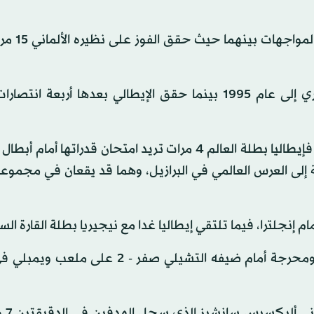
ويتفوق المنتخب الإيطالي على نظير
ويعود آخر فوز للمنتخب الألماني في مواجهاته مع الآزوري إلى عام 1995 بينما حقق الإيطالي بعدها أربع
 إلى العرس العالمي في البرازيل، وهما قد يقعان في مجموع
م إنجلترا، فيما تلتقي إيطاليا غدا مع نيجيريا بطلة القارة الس
وفي العاصمة لندن مني منتخب إنجلترا بخسارة مفاجئة ومحرجة أمام ضيفه التشيلي صفر - 