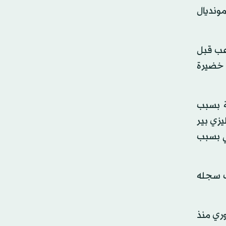
مونديال
اعب قبل
 خضيرة
افت، المباراة في غياب 3 أعمدة رئيسة بسبب
يزي بير
ي بسبب
دف سجله
وري منذ