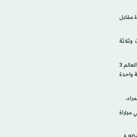
ه الألماني في سجل المواجهات بينهما حيث حقق الفوز على نظيره الألماني 15 مرة مقابل
ة انتصارات وثلاثة
واكتست المباراة أهمية كبيرة بالنسبة إلى المنتخبين معا، فإيطاليا بطلة العالم 4 مرات تريد امتحان قدراتها أمام أبطال العالم 3
ة واحدة
مراء.
2 على ملعب ويمبلي في مباراة
ويدين المنتخب التشيلي بفوزه إلى مهاجم برشلونة الإسباني أليكسيس سانشيز الذي سجل الهدفين في الدقيقتين 7 و90 في