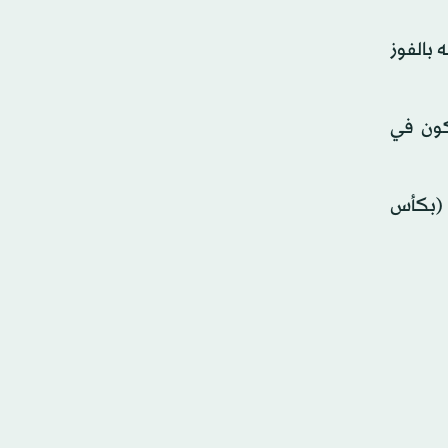
 بالفوز
كون في
 (بكأس