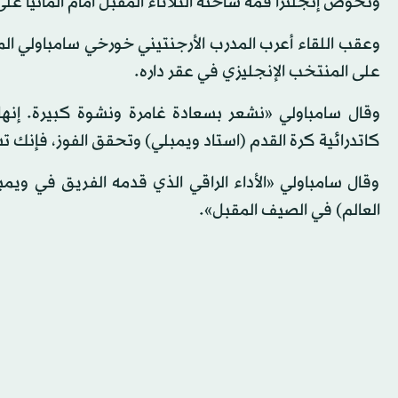
وتخوض إنجلترا قمة ساخنة الثلاثاء المقبل أمام ألمانيا عل
وعقب اللقاء أعرب المدرب الأرجنتيني خورخي سامباولي الم
على المنتخب الإنجليزي في عقر داره.
وقال سامباولي «نشعر بسعادة غامرة ونشوة كبيرة. إنها
كاتدرائية كرة القدم (استاد ويمبلي) وتحقق الفوز، فإنك 
وقال سامباولي «الأداء الراقي الذي قدمه الفريق في 
العالم) في الصيف المقبل».