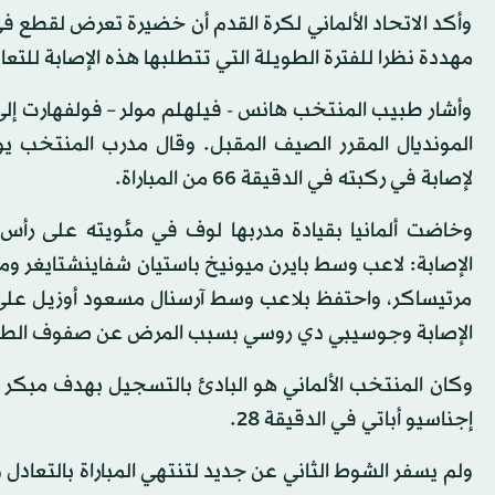
وأكد الاتحاد الألماني لكرة القدم أن خضيرة تعرض لقطع في 
مهددة نظرا للفترة الطويلة التي تتطلبها هذه الإصابة للتع
وأشار طبيب المنتخب هانس - فيلهلم مولر – فولفهارت إلى
المونديال المقرر الصيف المقبل. وقال مدرب المنتخب
لإصابة في ركبته في الدقيقة 66 من المباراة.
الإصابة: لاعب وسط بايرن ميونيخ باستيان شفاينشتايغر ومه
مرتيساكر، واحتفظ بلاعب وسط آرسنال مسعود أوزيل على 
الإصابة وجوسيبي دي روسي بسبب المرض عن صفوف الطل
وكان المنتخب الألماني هو البادئ بالتسجيل بهدف مبكر أ
إجناسيو أباتي في الدقيقة 28.
ولم يسفر الشوط الثاني عن جديد لتنتهي المباراة بالتعادل و