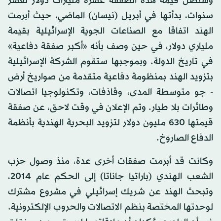
وستصل قيمة هذه الصفقة عشرة مليارات دولار لعشر
سنوات، بدأتها في أبريل (نيسان) الماضي، حيث أبرمت
الهند اتفاقا مع الصناعات الجوية الإسرائيلية بقيمة
ملياري دولار، في حين وصف بأنه «أكبر صفقة دفاعية»
في تاريخ الدولة. وبموجبها ستقوم الشركة الإسرائيلية
بتزويد الهند بمنظومة دفاعية متقدمة من صواريخ أرض
- جو متوسطة المدى، وقاذفات، وتكنولوجيا اتصالات
وطائرات بلا طيار. وتم الإعلان في وقت لاحق، عن صفقة
قيمتها 630 مليون دولار لتزويد البحرية الهندية بأنظمة
الدفاع الصاروخ.
وكانت قد أبرمت صفقات أخرى عدة، منذ وصول حزب
الشعب الهندي (باراتيا جاناتا) إلى الحكم عام 2014،
وتبحث الهند عن شريك إسرائيلي في مشروع مشترك
لوحدتها المختصة بنظم الاتصالات والحروب الإلكترونية.