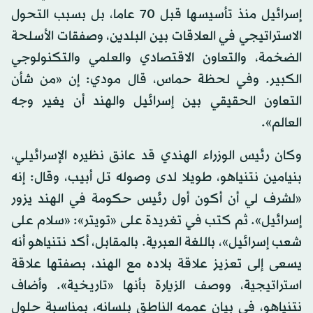
إسرائيل منذ تأسيسها قبل 70 عاما، بل بسبب التحول
الاستراتيجي في العلاقات بين البلدين، وصفقات الأسلحة
الضخمة، والتعاون الاقتصادي والعلمي والتكنولوجي
الكبير. وفي لحظة حماس، قال مودي: إن «من شأن
التعاون الحقيقي بين إسرائيل والهند أن يغير وجه
العالم».
وكان رئيس الوزراء الهندي قد عانق نظيره الإسرائيلي،
بنيامين نتنياهو، طويلا لدى وصوله تل أبيب، وقال: إنه
«لشرف لي أن أكون أول رئيس حكومة في الهند يزور
إسرائيل». ثم كتب في تغريدة على «تويتر»: «سلام على
شعب إسرائيل»، باللغة العبرية. بالمقابل، أكد نتنياهو أنه
يسعى إلى تعزيز علاقة بلاده مع الهند، بصفتها علاقة
استراتيجية، ووصف الزيارة بأنها «تاريخية». وأضاف
نتنياهو، في بيان عممه الناطق بلسانه، بمناسبة حلول