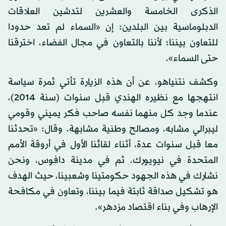
الذكرى الخامسة والعشرين لتدشين العلاقات
الدبلوماسية بين البلدين: إن «السماء لم تعد حدودا
للتعاون بيننا؛ لأننا بالتعاون في مجال الفضاء، اخترقنا
حتى السماء».
وكشف نتنياهو، عن أن هذه الزيارة تأتي ثمرة سياسة
انتهجها مع نظيره الهندي قبل سنوات (سنة 2014)،
عندما وجد كل منهما نفسه صاحب فكر يميني وقومي
ليبرالي مشابه، ومصالح وطنية مشابهة. وقال: «تحدثنا
معا قبل سنوات عدة، أثناء لقائنا الأول في أروقة الأمم
المتحدة في نيويورك، ثم في مدينة دافوس، ونحن
نشارك في هذه الجهود حكومتينا وشعبينا، حيث الهدف
هو تشكيل صداقة ثابتة فيما بيننا، وتعاون في مكافحة
الإرهاب وفي بناء اقتصاد مزدهر».