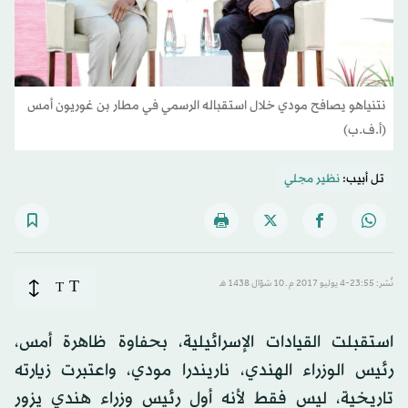
نتنياهو يصافح مودي خلال استقباله الرسمي في مطار بن غوريون أمس
(أ.ف.ب)
تل أبيب:
نظير مجلي
T
نُشر: 23:55-4 يوليو 2017 م ـ 10 شوّال 1438 هـ
T
استقبلت القيادات الإسرائيلية، بحفاوة ظاهرة أمس،
رئيس الوزراء الهندي، ناريندرا مودي، واعتبرت زيارته
تاريخية، ليس فقط لأنه أول رئيس وزراء هندي يزور