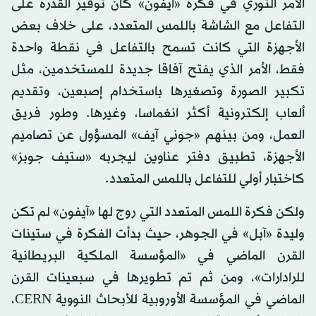
الأمر الثوري في فكرة «آيفون» كان توفير القدرة على
التفاعل مع الشاشة باللمس المتعدد، على خلاف بعض
الأجهزة التي كانت تسمح بالتفاعل في نقطة واحدة
فقط، الأمر الذي يفتح آفاقا جديدة للمستخدمين، مثل
تكبير الصورة وتصغيرها باستخدام إصبعين، وتقديم
ألعاب إلكترونية أكثر انغماسا، وغيرها. وطور فريق
العمل، ومن بينهم «جوني آيف» المسؤول عن تصاميم
الأجهزة، تطبيق دفتر عناوين ليجربه «ستيف جوبز»
كاختبار أولي للتفاعل باللمس المتعدد.
ولكن فكرة اللمس المتعدد التي روج لها «آيفون» لم تكن
وليدة «آبل» في الجوهر، حيث بدأت الفكرة في ستينات
القرن الماضي في «المؤسسة الملكية البريطانية
للرادارات»، ومن ثم تم تطويرها في سبعينات القرن
الماضي في المؤسسة الأوروبية للأبحاث النووية CERN،