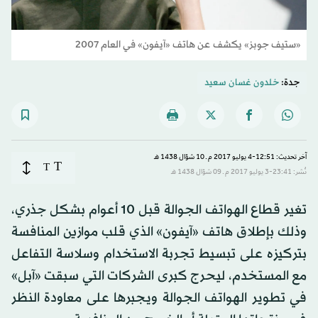
«ستيف جوبز» يكشف عن هاتف «آيفون» في العام 2007
جدة:
خلدون غسان سعيد
آخر تحديث: 12:51-4 يوليو 2017 م ـ 10 شوّال 1438 هـ
T
T
نُشر: 23:41-3 يوليو 2017 م ـ 09 شوّال 1438 هـ
تغير قطاع الهواتف الجوالة قبل 10 أعوام بشكل جذري،
وذلك بإطلاق هاتف «آيفون» الذي قلب موازين المنافسة
بتركيزه على تبسيط تجربة الاستخدام وسلاسة التفاعل
مع المستخدم، ليحرج كبرى الشركات التي سبقت «آبل»
في تطوير الهواتف الجوالة ويجبرها على معاودة النظر