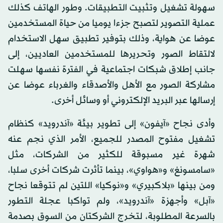
سهولة تشغيل وتثبيت التطبيقات. وطور الهاتف كذلك
عملية التصوير لتصبح جزءا يوميا من حياة المستخدمين
عوضا عن هواية، وذلك بتوفير تطبيق سهل الاستخدام
لالتقاط الصور وتحريرها للمستخدمين العاديين، إلى
جانب إطلاق شبكات اجتماعية في الفترة نفسها سهلت
مشاركة الصور مع الأهل والأصدقاء والغرباء عوضا عن
إرسالها عبر البريد الإلكتروني أو وسائل أخرى.
وأدى نجاح «آيفون» إلى تطوير بيئة «آندرويد» كنظام
تشغيل مفتوح المصدر للجميع، الأمر الذي نجم عنه
شهرة غير مسبوقة للكثير من الشركات، مثل
«سامسونغ» و«هواوي»، بينما تأثرت شركات أخرى سلبا،
ومن بينها «بلاكبيري» و«نوكيا» اللتين لم تتوقعا نجاح
«آبل» وأجهزة «آندرويد»، ولم تواكبا عجلة التطور
بالسرعة المطلوبة، لتخرج الشركتان من السوق بصدمة