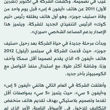
عيب في تصميمه. وكشفت الشركة في أكتوبر (تشرين
الأول) 2011 عن هاتف «آيفون 4 إس» قبل يوم واحد من
وفاة «ستيف جوبز»، وهو أول هاتف يطلقه رئيس «تيم
كوك» الرئيس التنفيذي الجديد للشركة. ويتميز هذا
الإصدار بدعم المساعد الشخصي «سيري».
وبدأت مرحلة جديدة في حياة الشركة بعد رحيل «ستيف
جوبز»، حيث قدمت الشركة في سبتمبر (أيلول) 2012
هاتف «آيفون 5» الذي يقدم تصميما أقل سمكا وأخف
وزنا، وشاشة أكثر طولا، مع استبدال منفذ التواصل مع
الكومبيوتر بآخر جديد.
وأطلقت الشركة في العام التالي هاتفي «آيفون 5 إس»
و«آيفون 5 سي»، حيث يتميز «5 سي» بمواصفات أقل
تقدما وتصميم بلاستيكي بهدف تقديم هاتف منخفض
التكاليف للدخول في الأسواق النامية، الأمر الذي لم