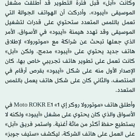
وكانت «آبل» قبل فترة التطوير قد أطلقت مشغل
الموسيقى «آيبود»، وأدركت أن الهواتف الجوالة التي
تعمل باللمس المتعدد ستحتوي على قدرات لتشغيل
الموسيقى وقد تهدد هيمنة «آيبود» في الأسواق، الأمر
الذي جعلها تبحث عن شراكة مع «موتورولا» لإطلاق
هاتف جديد يحتوي على «آيبود» مدمج، ولكن «آبل»
كانت تعمل على تطوير هاتف تجريبي خاص بها، كان
الإصدار الأول منه على شكل «آيبود» بقرص أرقام في
المنتصف، والثاني كان على شكل هاتف يعمل باللمس
المتعدد.
وأطلق هاتف «موتورولا روكر إي 1» Moto ROKR E1 في
الأسواق والذي كان يحتوي على مشغل «آيبود» ولكنه لا
يستطيع حفظ أكثر من مائة أغنية. واستمر فريق «آبل»
على العمل على هاتف الشركة، ليكشف «ستيف جوبز»