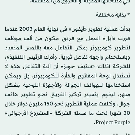
في منتجاتها المقبلة أو الخروج من المنافسة.
* بداية مختلفة
بدأت عملية تطوير «آيفون» في نهاية العام 2003 عندما
قررت «آبل» العمل مع فريق مكون من ألف موظف
لتطوير كومبيوتر يمكن التفاعل معه باللمس المتعدد
وباستخدام واجهة تفاعل ثورية. وأدرك الرئيس التنفيذي
للشركة آنذاك «ستيف جوبز» أن آلية التفاعل هذه لا
تستبدل لوحة المفاتيح والفأرة للكومبيوتر، بل ويمكن
استخدامها للهواتف الجوالة والأجهزة اللوحية بشكل
مبهر، ليقوم بتغيير تركيز الفريق نحو تطوير هاتف
جوال. وكلفت عملية التطوير نحو 150 مليون دولار خلال
30 شهرا تحت ما سمته الشركة «المشروع الأرجواني»
Project Purple.