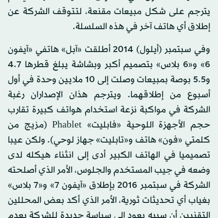
يترجم على شكل مبيعات مقنعة، لتتوقف الشركة عن
إطلاق أي هاتف آخر في هذه السلسلة.
وفي سبتمبر (أيلول) 2014 أطلقت «آبل» هاتفي «آيفون
6» و«6 بلاس» بتصميم أكبر وبشاشة يبلغ قطرها 4.7
و5.5 بوصة بمبيعات وصلت إلى 10 ملايين وحدة في أول
أسبوع من إطلاقهما. ويترجم هذان الإصداران رغبة
الشركة في مواكبة نزعة استخدام هواتف كبيرة تقارب
حجم الأجهزة اللوحية «فابليت» Phablet (مزيج من
كلمتي «فون» هاتف و«تابليت» جهاز لوحي). ولكن عيبا
تصميميا في الهاتف الكبير أدى إلى انثناء هيكله لدى
وضعه في جيب المستخدم والجلوس، الأمر الذي أصلحته
الشركة في سبتمبر 2016 بإطلاق «آيفون 7» و«7 بلاس»
بغياب أي تحديثات ثورية، الأمر الذي أكد بعض المحللين
التقنيين أن سببه يعود إلى سياسة جديدة للشركة بعدم