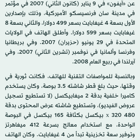
عن «آيفون» في 9 يناير (كانون الثاني) 2007 في مؤتمر
في مدينة سان فرنسيسكو الأميركية، وذلك بإصدارين
الأول بسعة 4 غيغابايت بسعر 499 دولارا، والثاني بسعة 8
غيغابايت بسعر 599 دولارا. وأطلق الهاتف في الولايات
المتحدة في 29 يونيو (حزيران) 2007. وفي بريطانيا
وفرنسا وألمانيا في نوفمبر (تشرين الثاني) 2007، وفي
آيرلندا في ربيع العام 2008.
وبالنسبة للمواصفات التقنية للهاتف، فكانت ثورية في
وقتها، حيث بلغ قطر شاشته 3.5 بوصة، وكان يستخدم
كاميرا خلفية بدقة 2 ميغابيكسل (لا تستطيع تسجيل
عروض الفيديو)، وتستطيع شاشته عرض المحتوى بدقة
x 320 480 بيكسل بكثافة 165 بيكسل في البوصة
الواحدة، مع استخدام معالج بسرعة 412 ميغاهرتز
وتوفير سعة تخزينية تبدأ من 4 غيغابايت. وكان الهاتف