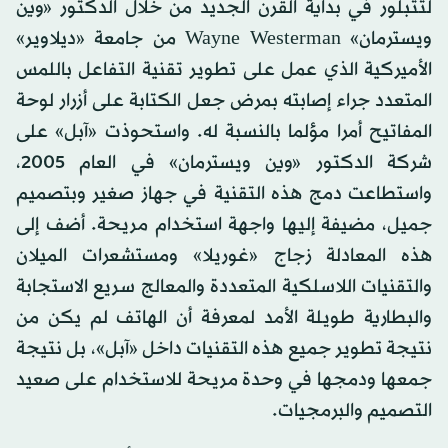
لتتبلور في بداية القرن الجديد من خلال الدكتور «وين
ويسترمان» Wayne Westerman من جامعة «ديلاوير»
الأميركية الذي عمل على تطوير تقنية التفاعل باللمس
المتعدد جراء إصابته بمرض جعل الكتابة على أزرار لوحة
المفاتيح أمرا مؤلما بالنسبة له. واستحوذت «آبل» على
شركة الدكتور «وين ويسترمان» في العام 2005،
واستطاعت دمج هذه التقنية في جهاز صغير وبتصميم
جميل، مضيفة إليها واجهة استخدام مريحة. أضف إلى
هذه المعادلة زجاج «غوريلا» ومستشعرات الميلان
والتقنيات اللاسلكية المتعددة والمعالج سريع الاستجابة
والبطارية طويلة الأمد لمعرفة أن الهاتف لم يكن من
نتيجة تطوير جميع هذه التقنيات داخل «آبل»، بل نتيجة
جمعها ودمجها في وحدة مريحة للاستخدام على صعيد
التصميم والبرمجيات.