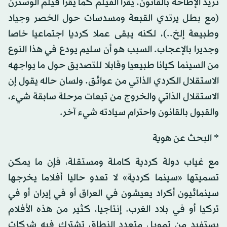
تريد الإطاحة بالقانون. يُقرأ الفيلم كما يُقرأ فيلم الوسترن
(مع بطل يرتدي القبعة ومسدسات حول الخصر وجياد
وطبيعة إلخ..)، لكنه يبقى عملا كرديا اجتماعيا خاصا
وجديرا بالإعجاب. السبب هو أن سليم يودع في هذا النوع
من السينما كيانا طبيعيا وقابلا للتصديق حول ما يواجهه
الاستقلال الكردي الذاتي من عوائق. ولسان حاله يقول إن
الاستقلال الذاتي والخروج من تبعات مرحلة سابقة شيء،
والقبول بالقانون واحترام سيادته شيء آخر.
* البحث عن هوية
مع غياب دولة كردية كاملة ومستقلة، فإن ما يمكن
تسميتها «سينما كردية» لا تعدو حاليا أفلاما يخرجها
سينمائيون أكراد يعيشون في العراق أو في إيران أو في
تركيا أو في بلاد الغرب. إنتاجيا، كثير من هذه الأفلام
يستفيد من تمويل متعدد النطاق تشترك فيه شركات