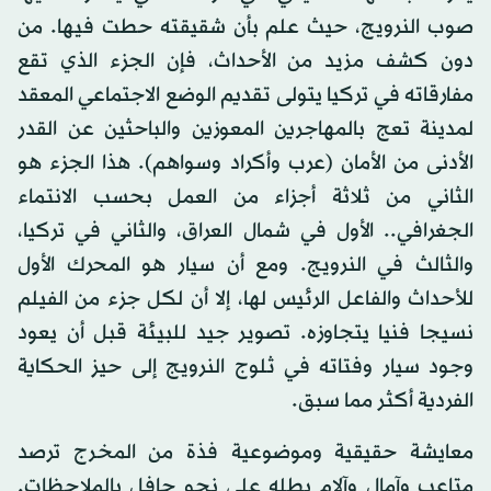
صوب النرويج، حيث علم بأن شقيقته حطت فيها. من
دون كشف مزيد من الأحداث، فإن الجزء الذي تقع
مفارقاته في تركيا يتولى تقديم الوضع الاجتماعي المعقد
لمدينة تعج بالمهاجرين المعوزين والباحثين عن القدر
الأدنى من الأمان (عرب وأكراد وسواهم). هذا الجزء هو
الثاني من ثلاثة أجزاء من العمل بحسب الانتماء
الجغرافي.. الأول في شمال العراق، والثاني في تركيا،
والثالث في النرويج. ومع أن سيار هو المحرك الأول
للأحداث والفاعل الرئيس لها، إلا أن لكل جزء من الفيلم
نسيجا فنيا يتجاوزه. تصوير جيد للبيئة قبل أن يعود
وجود سيار وفتاته في ثلوج النرويج إلى حيز الحكاية
الفردية أكثر مما سبق.
معايشة حقيقية وموضوعية فذة من المخرج ترصد
متاعب وآمال وآلام بطله على نحو حافل بالملاحظات.