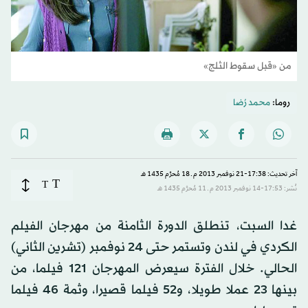
من «قبل سقوط الثلج»
روما:
محمد رُضا
آخر تحديث: 17:38-21 نوفمبر 2013 م ـ 18 مُحرَّم 1435 هـ
T
T
نُشر: 17:53-14 نوفمبر 2013 م ـ 11 مُحرَّم 1435 هـ
غدا السبت، تنطلق الدورة الثامنة من مهرجان الفيلم
الكردي في لندن وتستمر حتى 24 نوفمبر (تشرين الثاني)
الحالي. خلال الفترة سيعرض المهرجان 121 فيلما، من
بينها 23 عملا طويلا، و52 فيلما قصيرا، وثمة 46 فيلما