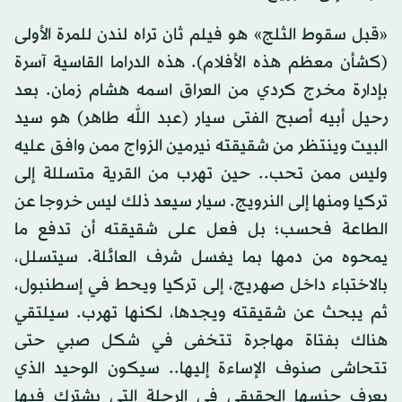
«قبل سقوط الثلج» هو فيلم ثان تراه لندن للمرة الأولى
(كشأن معظم هذه الأفلام). هذه الدراما القاسية آسرة
بإدارة مخرج كردي من العراق اسمه هشام زمان. بعد
رحيل أبيه أصبح الفتى سيار (عبد الله طاهر) هو سيد
البيت وينتظر من شقيقته نيرمين الزواج ممن وافق عليه
وليس ممن تحب.. حين تهرب من القرية متسللة إلى
تركيا ومنها إلى النرويج. سيار سيعد ذلك ليس خروجا عن
الطاعة فحسب؛ بل فعل على شقيقته أن تدفع ما
يمحوه من دمها بما يغسل شرف العائلة. سيتسلل،
بالاختباء داخل صهريج، إلى تركيا ويحط في إسطنبول،
ثم يبحث عن شقيقته ويجدها، لكنها تهرب. سيلتقي
هناك بفتاة مهاجرة تتخفى في شكل صبي حتى
تتحاشى صنوف الإساءة إليها.. سيكون الوحيد الذي
يعرف جنسها الحقيقي في الرحلة التي يشترك فيها