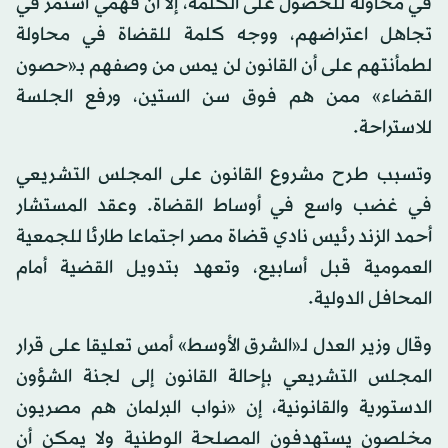
في محاولة للحصول على الكلمة، إلا أن فهمي استمر في
تجاهل اعتراضهم، ووجه كلمة للقضاة في محاولة
لطمأنتهم على أن القانون لن يمس من وصفهم بـ«حصون
القضاء» ممن هم فوق سن الستين، ورفع الجلسة
للاستراحة.
وتسبب طرح مشروع القانون على المجلس التشريعي
في غضب واسع في أوساط القضاة. وعقد المستشار
أحمد الزند رئيس نادي قضاة مصر اجتماعا طارئا للجمعية
العمومية قبل أسابيع، وتعهد بتدويل القضية أمام
المحافل الدولية.
وقال وزير العدل لـ«الشرق الأوسط» أمس تعليقا على قرار
المجلس التشريعي بإحالة القانون إلى لجنة الشؤون
الدستورية والقانونية، إن «نواب البرلمان هم مصريون
مخلصون يستهدفون المصلحة الوطنية ولا يمكن أن