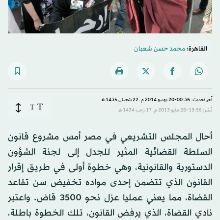
القاهرة:
محمد حسن شعبان
آخر تحديث: 00:36-20 يونيو 2014 م ـ 22 شَعبان 1435 هـ
T
T
نُشر: 13:55-26 مايو 2013 م ـ 17 رَجب 1434 هـ
أحال المجلس التشريعي في مصر أمس مشروع قانون
السلطة القضائية المثير للجدل إلى لجنة الشؤون
الدستورية والقانونية، وهي خطوة أولى في طريق إقرار
القانون الذي تتضمن إحدى مواده تخفيض سن تقاعد
القضاة، مما يعني عمليا عزل نحو 3500 قاض. واعتبر
نادي القضاة، الذي يرفض القانون، تلك الخطوة باطلة،