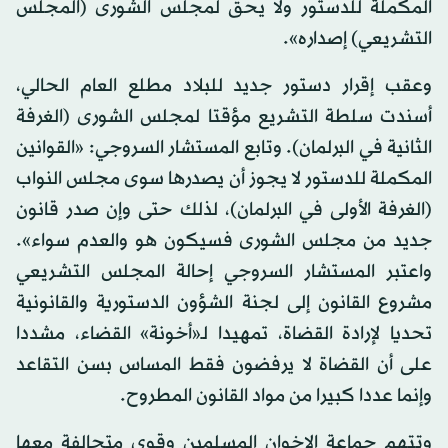
المكملة للدستور ولا يحق لمجلس الشورى (المجلس
التشريعي) إصداره».
وعقب إقرار دستور جديد للبلاد مطلع العام الحالي،
أسندت سلطة التشريع مؤقتا لمجلس الشورى (الغرفة
الثانية في البرلمان). وتابع المستشار السروجي: «القوانين
المكملة للدستور لا يجوز أن يصدرها سوى مجلس النواب
(الغرفة الأولى في البرلمان)، لذلك حتى وإن صدر قانون
جديد من مجلس الشورى فسيكون هو والعدم سواء».
واعتبر المستشار السروجي إحالة المجلس التشريعي
مشروع القانون إلى لجنة الشؤون الدستورية والقانونية
تحديا لإرادة القضاة، تمهيدا لـ«أخونة» القضاء، مشددا
على أن القضاة لا يرفضون فقط المساس بسن التقاعد
وإنما عددا كبيرا من مواد القانون المطروح.
وتتهم جماعة الإخوان المسلمين وقوى متحالفة معها