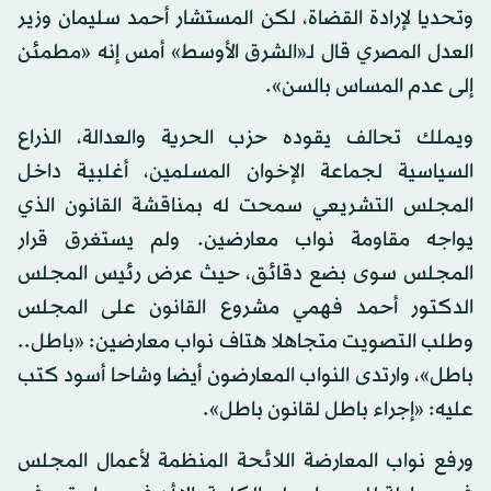
وتحديا لإرادة القضاة، لكن المستشار أحمد سليمان وزير
العدل المصري قال لـ«الشرق الأوسط» أمس إنه «مطمئن
إلى عدم المساس بالسن».
ويملك تحالف يقوده حزب الحرية والعدالة، الذراع
السياسية لجماعة الإخوان المسلمين، أغلبية داخل
المجلس التشريعي سمحت له بمناقشة القانون الذي
يواجه مقاومة نواب معارضين. ولم يستغرق قرار
المجلس سوى بضع دقائق، حيث عرض رئيس المجلس
الدكتور أحمد فهمي مشروع القانون على المجلس
وطلب التصويت متجاهلا هتاف نواب معارضين: «باطل..
باطل»، وارتدى النواب المعارضون أيضا وشاحا أسود كتب
عليه: «إجراء باطل لقانون باطل».
ورفع نواب المعارضة اللائحة المنظمة لأعمال المجلس