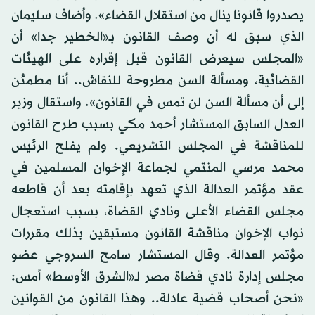
يصدروا قانونا ينال من استقلال القضاء». وأضاف سليمان
الذي سبق له أن وصف القانون بـ«الخطير جدا» أن
«المجلس سيعرض القانون قبل إقراره على الهيئات
القضائية، ومسألة السن مطروحة للنقاش.. أنا مطمئن
إلى أن مسألة السن لن تمس في القانون». واستقال وزير
العدل السابق المستشار أحمد مكي بسبب طرح القانون
للمناقشة في المجلس التشريعي. ولم يفلح الرئيس
محمد مرسي المنتمي لجماعة الإخوان المسلمين في
عقد مؤتمر العدالة الذي تعهد بإقامته بعد أن قاطعه
مجلس القضاء الأعلى ونادي القضاة، بسبب استعجال
نواب الإخوان مناقشة القانون مستبقين بذلك مقررات
مؤتمر العدالة. وقال المستشار سامح السروجي عضو
مجلس إدارة نادي قضاة مصر لـ«الشرق الأوسط» أمس:
«نحن أصحاب قضية عادلة.. وهذا القانون من القوانين