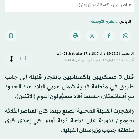
عناصر أمن باكستانيون (رويترز)
الرياض:
«الشرق الأوسط»
آخر تحديث: 13:38-13 فبراير 2017 م ـ 17 جمادي الأول 1438 هـ
T
T
نُشر: 13:38-13 فبراير 2017 م ـ 17 جمادي الأول 1438 هـ
قتل 3 عسكريين باكستانيين بانفجار قنبلة إلى جانب
طريق في منطقة قبلية شمال غربي البلاد عند الحدود
مع أفغانستان، حسبما أفاد مسؤولون اليوم (الاثنين).
وانفجرت القنبلة المحلية الصنع بينما كان العناصر الثلاثة
يقومون بدورية على دراجة نارية أمس في إحدى قرى
منطقة جنوب وزيرستان القبلية.