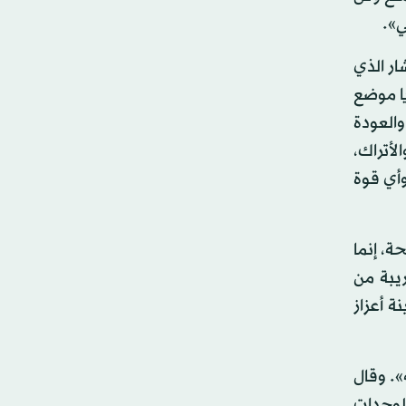
ي».
ر الذي
يا موضع
والعودة
لأتراك،
وأي قوة
ة، إنما
يبة من
ة أعزاز
». وقال
للوحدات