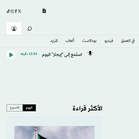
في العمق
فيديو
بودكاست
ألعاب
المزيد
استمع إلى "إيجاز" اليوم
12:34 دقيقه
الأكثر قراءة
اليوم
الأسبوع