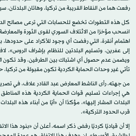
رفعت هما من النقاط القريبة من تركيا، وهاتان البلدتان،
كل هذه التطورات تخضع للحسابات التي ترعى مصالح الدول
انسحب مؤخرًا من الائتلاف السوري لقوى الثورة والمعارضة
اهتمام أنقرة، التي رفضت أي وجود للأكراد على حدودها، ب
إلى عفرين، وتسليم البلدتين للنظام بإشراف الروس»، لافتً
ويضمن عدم حصول أي اشتباك بين الطرفين، وقد تكون الأول
تأتي غير وحدات الحماية الكردية تكون مقبولة من تركيا، ح
من جهته، رأى الناشط المعارض عبد القادر علاف، في تصريح 
هي إجراءات تسليم قوات الحماية الكردية هذه المناطق إ
البلدات المشار إليها»، مؤكدًا أن «أيًا من أبناء هذه البلد
قرب الحدود التركية».
إلا أن قياديًا كرديًا رفض ذكر اسمه، أعلن أن «بنود هذا ا
لـ«الشرق الأوسط»، إن «هدف هذا الاتفاق هو عودة المهجري