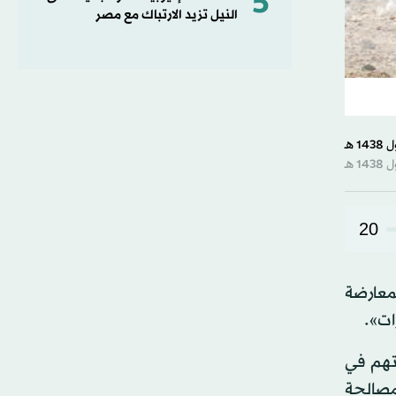
5
النيل تزيد الارتباك مع مصر
20
معارضة
ات».
اتهم في
مصالحة