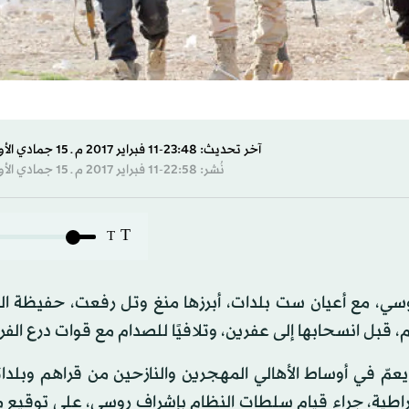
آخر تحديث: 23:48-11 فبراير 2017 م ـ 15 جمادي الأول 1438 هـ
نُشر: 22:58-11 فبراير 2017 م ـ 15 جمادي الأول 1438 هـ
T
T
سي، مع أعيان ست بلدات، أبرزها منغ وتل رفعت، حفيظة ال
م، قبل انسحابها إلى عفرين، وتلافيًا للصدام مع قوات درع الفر
يعمّ في أوساط الأهالي المهجرين والنازحين من قراهم وبلد
راطية، جراء قيام سلطات النظام بإشراف روسي، على توقيع 