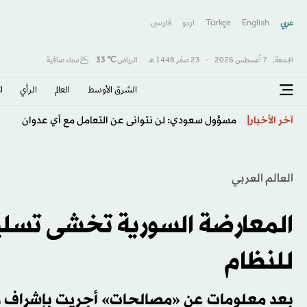
عربي
English
Türkçe
اردو
فارسى
الجمعة,
7 أغسطس 2026
-
23 صفَر 1448 هـ
الرياض
℃
33
سماء صافية
الشرق الأوسط​
العالم
الرأي
ا
جيل جديد على أعتاب قيادة البرازيل... 10 مواهب يعوّل عليها أنشيلوتي
آخر الأخبار
العالم العربي
المعارضة السورية تخشى تسليم
للنظام
بعد معلومات عن «مصالحات» أجريت بإشراف روسي