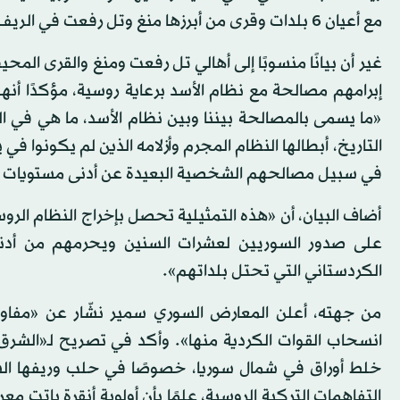
مع أعيان 6 بلدات وقرى من أبرزها منغ وتل رفعت في الريف الشمالي لحلب، على أن يجري التحضير لاحقًا لعودة سكانها إليها».
غير أن بيانًا منسوبًا إلى أهالي تل رفعت ومنغ والقرى ال
إبرامهم مصالحة مع نظام الأسد برعاية روسية، مؤكدًا أنه
«ما يسمى بالمصالحة بيننا وبين نظام الأسد، ما هي في الح
التاريخ، أبطالها النظام المجرم وأزلامه الذين لم يكونوا في
في سبيل مصالحهم الشخصية البعيدة عن أدنى مستويات الإنس
أضاف البيان، أن «هذه التمثيلية تحصل بإخراج النظام ال
على صدور السوريين لعشرات السنين ويحرمهم من أدنى
الكردستاني التي تحتل بلداتهم».
من جهته، أعلن المعارض السوري سمير نشّار عن «مفاوض
انسحاب القوات الكردية منها». وأكد في تصريح لـ«الشرق ا
خلط أوراق في شمال سوريا، خصوصًا في حلب وريفها الشما
التفاهمات التركية الروسية، علمًا بأن أولوية أنقرة باتت 