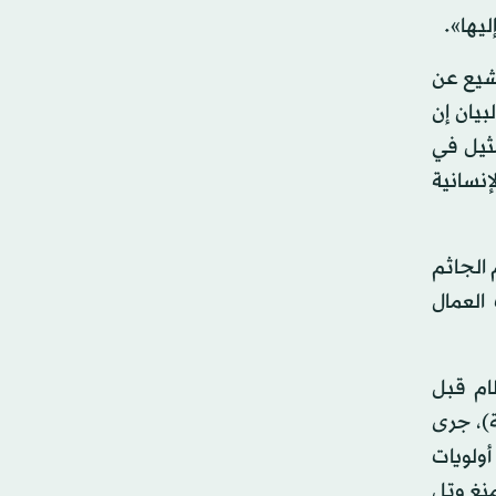
أشيع عن
بيان إن
مثيل في
إنسانية
 الجاثم
العمال
ام قبل
ة)، جرى
ولويات
منغ وتل