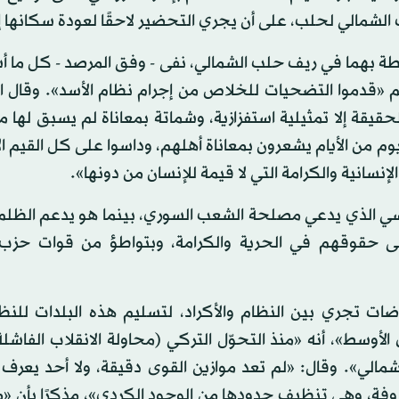
محيطة بهما في ريف حلب الشمالي، نفى - وفق المرصد - كل ما 
م «قدموا التضحيات للخلاص من إجرام نظام الأسد». وقال ال
قيقة إلا تمثيلية استفزازية، وشماتة بمعاناة لم يسبق لها 
 يوم من الأيام يشعرون بمعاناة أهلهم، وداسوا على كل القيم ال
انية والكرامة التي لا قيمة للإنسان من دونها».
روسي الذي يدعي مصلحة الشعب السوري، بينما هو يدعم الظلم
 حقوقهم في الحرية والكرامة، وبتواطؤ من قوات حزب 
ات تجري بين النظام والأكراد، لتسليم هذه البلدات للنظ
لأوسط»، أنه «منذ التحوّل التركي (محاولة الانقلاب الفاشل
لي». وقال: «لم تعد موازين القوى دقيقة، ولا أحد يعرف أ
معروفة، وهي تنظيف حدودها من الوجود الكردي»، مذكرًا بأن «