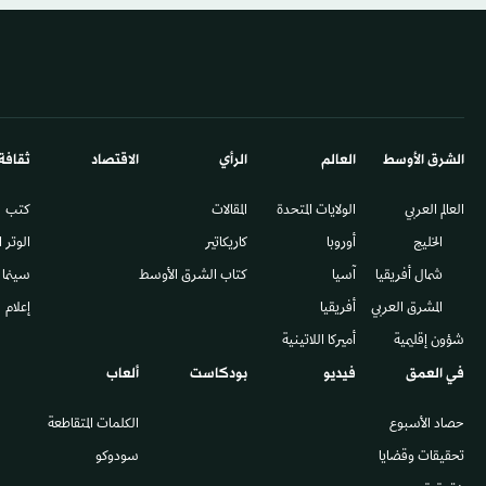
الشرق الأوسط​
العالم
الرأي
الاقتصاد
ثقافة
العالم العربي
الولايات المتحدة
المقالات
كتب
الخليج
أوروبا
كاريكاتير
الوتر 
شمال أفريقيا
آسيا
كتاب الشرق الأوسط
سينما
المشرق العربي
أفريقيا
إعلام
شؤون إقليمية
أميركا اللاتينية
في العمق
فيديو
بودكاست
ألعاب
حصاد الأسبوع
الكلمات المتقاطعة
تحقيقات وقضايا
سودوكو