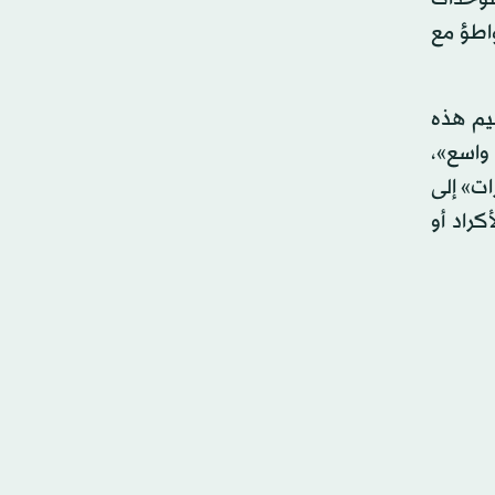
اطؤ مع
يم هذه
واسع»،
ات» إلى
راد أو