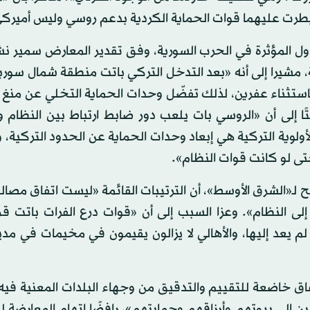
 سيطرت عليهما قوات الحماية الكردية بدعم روسي وليس أميرك
 المؤثرة في الحرب السورية، وفق تقدير المعارض سمير نشا
، مشيرا إلى أنه «بعد التدخل التركي باتت منطقة شمال سور
استثناء عفرين، لذلك تفضّل وحدات الحماية التخلي عن منغ 
ا إلى أن «الروسي بات يلعب دور ضابط ارتباط بين النظام وا
وية التركية هي إبعاد وحدات الحماية عن الحدود التركية، 
تى لو كانت قوات النظام».
لـ«الشرق الأوسط»، أن الترتيبات القائمة «ليست اتفاق مصالح
لى النظام». وعزا السبب إلى أن «قوات درع الفرات باتت قر
ات لم يعد إليها، والأهالي لا يزالون يقيمون في مخيمات في مدين
لاتفاق خاضعة للتقييم والتدقيق من وجهاء البلدات المعنية فيه
ن إلى بيوتهم وأرزاقهم وحمايتهم»، رافضًا اتهام المعارضة 